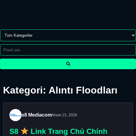
Kategori: Alıntı Floodları
s8 Mediacom
Nisan 21, 2026
S8
Link Trang Chủ Chính