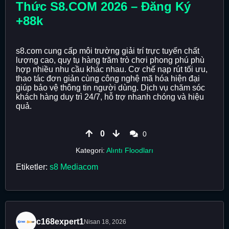
Thức S8.COM 2026 – Đăng Ký
+88k
s8.com cung cấp môi trường giải trí trực tuyến chất
lượng cao, quy tụ hàng trăm trò chơi phong phú phù
hợp nhiều nhu cầu khác nhau. Cơ chế nạp rút tối ưu,
thao tác đơn giản cùng công nghệ mã hóa hiện đại
giúp bảo vệ thông tin người dùng. Dịch vụ chăm sóc
khách hàng duy trì 24/7, hỗ trợ nhanh chóng và hiệu
quả.
0
0
Kategori:
Alıntı Floodları
Etiketler:
s8 Mediacom
c168expert1
Nisan 18, 2026