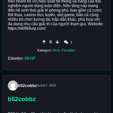
mới nhằm tối ưu hiệu suất hệ thống và nâng cao trải
nghiệm người dùng toàn diện. Nền tảng này mang
đến hệ sinh thái giải trí phong phú, bao gồm cá cược
thể thao, casino trực tuyến, slot game, bắn cá cùng
nhiều trò chơi tương tác hấp dẫn khác, phù hợp với
đa dạng nhu cầu giải trí của người tham gia. Website:
https://e6868vip.com/
0
1
Kategori:
Alıntı Floodları
Etiketler:
68VIP
b52cobbz
Şubat 7, 2026
b52cobbz