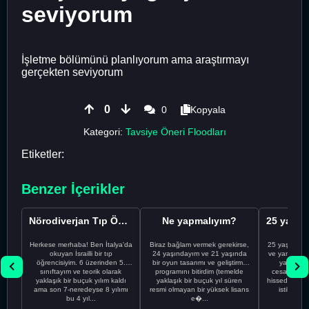
seviyorum
İşletme bölümünü planlıyorum ama araştırmayı
gerçekten seviyorum
0
0
Kopyala
Kategori:
Tavsiye Öneri Floodları
Etiketler:
Benzer İçerikler
Nörodiverjan Tıp Öğrencisi Yeni Bir Yol Arıyor
Ne yapmalıyım?
Herkese merhaba! Ben İtalya'da
Biraz bağlam vermek gerekirse,
25 yaşındayı
okuyan İsrailli bir tıp
24 yaşındayım ve 21 yaşında
ve yanlış kar
öğrencisiyim. 6 üzerinden 5.
bir oyun tasarımı ve geliştirme
yapmadı
sınıftayım ve teorik olarak
programını bitirdim (temelde
cesaretimin 
yaklaşık bir buçuk yılım kaldı
yaklaşık bir buçuk yıl süren
hissediyorum.
ama son 7-neredeyse 8 yılımı
resmi olmayan bir yüksek lisans
istikrarsız
bu 4 yıl...
e�...