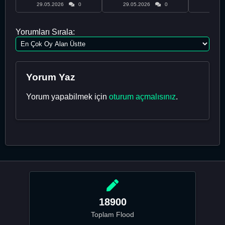
29.05.2026
0
29.05.2026
0
29.05
Yorumları Sırala:
Yorum Yaz
Yorum yapabilmek için
oturum açmalısınız
.
18900
Toplam Flood