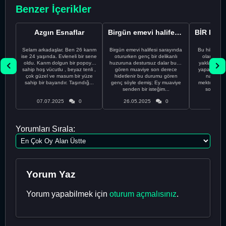
Benzer İçerikler
Azgın Esnaflar
Birgün emevi halifesi sarayında
Selam arkadaşlar. Ben 26 karım
Birgün emevi halifesi sarayında
Bu hikayeyi
ise 24 yaşında. Evleneli bir sene
otururken genç bir delikanlı
olan ve A
oldu. Karım dolgun bir popoya
huzuruna destursuz dalar bunu
yaklaşık 32
sahip hoş vücutlu , beyaz tenli ,
gören muaviye son derece
yapan birisi
çok güzel ve masum bir yüze
hidetlenir bu durumu gören
naklediyorum.
sahip bir bayandır. Taşındığ...
genç söyle demiş; Ey muaviye
mektebinde
senden bir isteğim...
sonra bir
07.07.2025
0
26.05.2025
0
20.05
Yorumları Sırala:
Yorum Yaz
Yorum yapabilmek için
oturum açmalısınız
.