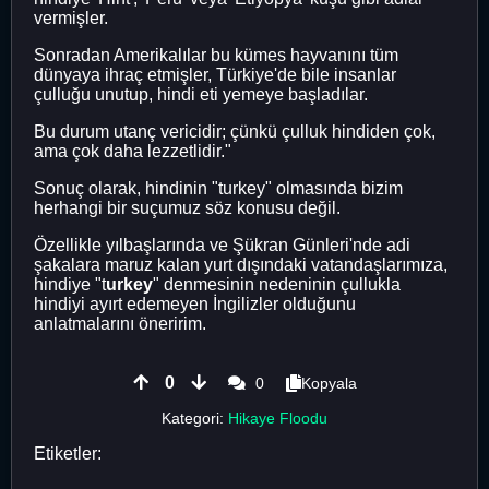
vermişler.
Sonradan Amerikalılar bu kümes hayvanını tüm
dünyaya ihraç etmişler, Türkiye'de bile insanlar
çulluğu unutup, hindi eti yemeye başladılar.
Bu durum utanç vericidir; çünkü çulluk hindiden çok,
ama çok daha lezzetlidir."
Sonuç olarak, hindinin "turkey" olmasında bizim
herhangi bir suçumuz söz konusu değil.
Özellikle yılbaşlarında ve Şükran Günleri'nde adi
şakalara maruz kalan yurt dışındaki vatandaşlarımıza,
hindiye "t
urkey
" denmesinin nedeninin çullukla
hindiyi ayırt edemeyen İngilizler olduğunu
anlatmalarını öneririm.
0
0
Kopyala
Kategori:
Hikaye Floodu
Etiketler: