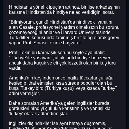
Hindistan'a yönelik ipuçları artınca, bir lise arkadaşının
karısına Hindistan'da hindiye ne ad verildiğini sorar.
"Bilmiyorum, çünkü Hindistan'da hindi yok" yanıtını
alan Casale, profesyonel yardım olmaksızın bu sorunu
çözemeyeceğini anlar ve Harvard Üniversitesinde
Türk dilleri konusunda tanınmış bir filolog olarak görev
yapan Prof. Şinasi Tekin'e başvurur.
Prof. Tekin bu karmaşık sorunu şöyle aydınlatır:
"Türkiye'de yaşayan 'çulluk' adlı hindiye benzeyen,
ancak daha küçük ve eti çok lezzetli olan bir kuş türü
vardır.
Amerika'nın keşfinden önce İngiliz tüccarlar çulluğu
keşfedip ithal etmişler; kısa sürede popüler olan bu
kuşa 'Turkey bird (Türkiye kuşu)' veya kısaca "turkey"
adını vermişler.
Daha sonraları Amerika'ya gelen İngilizler burada
gördükleri hindiyi çullukla karıştırmış ve yanlışlıkla
'turkey' olarak adlandırmışlar.
İngilizler dışındakiler ise aynı hataya düşmemiş,
hindiye 'Hint', 'Peru' veya 'Etiyopya' kuşu gibi adlar