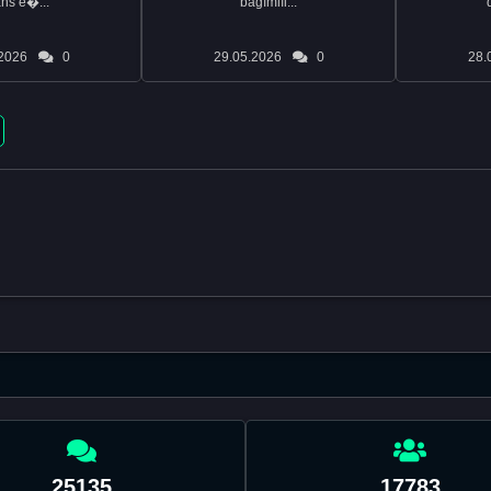
ans e�...
bağımlıl...
2026
0
29.05.2026
0
28.
25135
17783