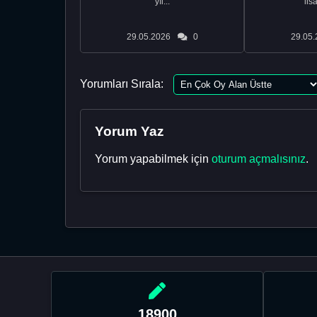
yıl...
lis
29.05.2026
0
29.05.
Yorumları Sırala:
Yorum Yaz
Yorum yapabilmek için
oturum açmalısınız
.
18900