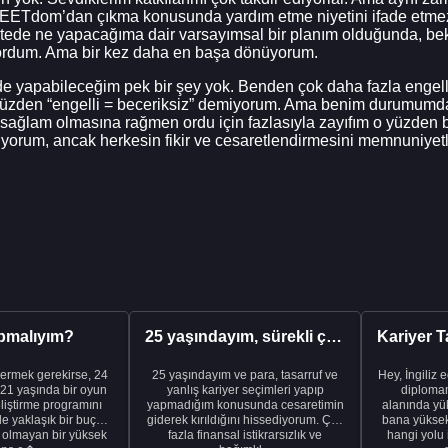
NEETdom’dan çıkma konusunda yardım etme niyetini ifade etmez
itede ne yapacağıma dair varsayımsal bir planım olduğunda, b
yordum. Ama bir kez daha en başa dönüyorum.
de yapabileceğim pek bir şey yok. Benden çok daha fazla engel
yüzden “engelli = beceriksiz” demiyorum. Ama benim durumumda a
sağlam olmasına rağmen ordu için fazlasıyla zayıfım o yüzden 
ediyorum, ancak herkesin fikir ve cesaretlendirmesini memnuniye
pmalıyım?
25 yaşındayım, sürekli çalışıyorum ve hâlâ maddi a...
ermek gerekirse, 24
25 yaşındayım ve para, tasarruf ve
Hey, İngiliz 
21 yaşında bir oyun
yanlış kariyer seçimleri yapıp
diplomam
liştirme programını
yapmadığım konusunda cesaretimin
alanında yük
de yaklaşık bir buçuk
giderek kırıldığını hissediyorum. Çok
bana yüksek 
i olmayan bir yüksek
fazla finansal istikrarsızlık ve
hangi yolu 