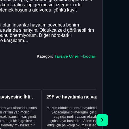
ken saatin akıp geçmesini izlemek ciddi
eklemek hoşuma gidiyordu: çünkü kayıt
li olan insanlar hayatım boyunca benim
slında sınırlıyım. Oldukça zeki görünebilirim
bunu önermiyorum. Diğer nöro-farklı
tle karşılarım…
Kategori:
Tavsiye Öneri Floodları
Kariyer Tavsiyesine İhtiyacınız Var
29F ve hayatımla ne yapacağımı bilmiyorum
edebiyatı alanında lisans
Mezun olduktan sonra hayatımda ne
Yeni bir
 ve film yapımcılığı
yapacağımı bilmediğim için 20
vardiya. 
sek lisansım var, şimdi
yaşında metin yazarı olarak
Hs'den
maaşlı bir iş getirecek
çalışmaya başladım. Ailem ısrar
taşınd
izlemeliyim? başka bir
ettiği için psikoloji okumak istediğim
zamanlar