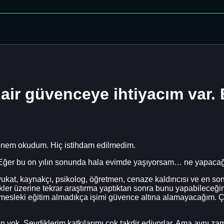
air güvenceye ihtiyacım var. B
r dönem okudum. Hiç istihdam edilmedim.
. Eğer bu on yılın sonunda hala evimde yaşıyorsam… ne yapacağ
Avukat, kaynakçı, psikolog, öğretmen, cenaze kaldırıcısı ve en so
er üzerine tekrar araştırma yaptıktan sonra bunu yapabileceğim
ür mesleki eğitim almadıkça işimi güvence altına alamayacağım. 
 yok. Sevdiklerim katkılarımı çok takdir ediyorlar. Ama aynı