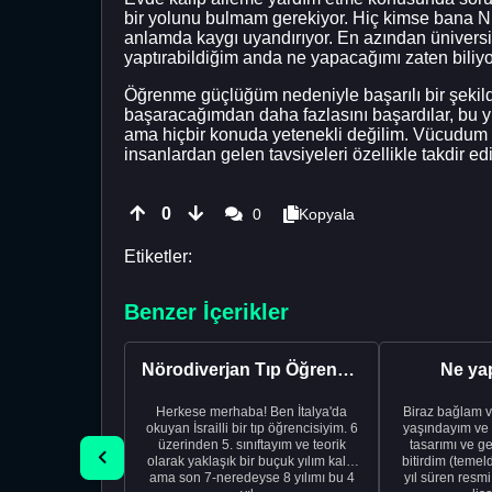
bir yolunu bulmam gerekiyor. Hiç kimse bana 
anlamda kaygı uyandırıyor. En azından ünivers
yaptırabildiğim anda ne yapacağımı zaten bili
Öğrenme güçlüğüm nedeniyle başarılı bir şekil
başaracağımdan daha fazlasını başardılar, bu 
ama hiçbir konuda yetenekli değilim. Vücudum 
insanlardan gelen tavsiyeleri özellikle takdir 
0
0
Kopyala
Etiketler:
Benzer İçerikler
Nörodiverjan Tıp Öğrencisi Yeni Bir Yol Arıyor
Ne ya
Herkese merhaba! Ben İtalya'da
Biraz bağlam v
okuyan İsrailli bir tıp öğrencisiyim. 6
yaşındayım ve 
üzerinden 5. sınıftayım ve teorik
tasarımı ve ge
olarak yaklaşık bir buçuk yılım kaldı
bitirdim (temel
ama son 7-neredeyse 8 yılımı bu 4
yıl süren resm