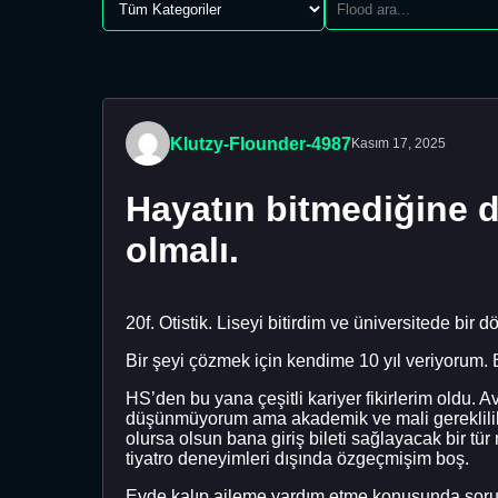
Klutzy-Flounder-4987
Kasım 17, 2025
Hayatın bitmediğine d
olmalı.
20f. Otistik. Liseyi bitirdim ve üniversitede bi
Bir şeyi çözmek için kendime 10 yıl veriyorum
HS’den bu yana çeşitli kariyer fikirlerim oldu. 
düşünmüyorum ama akademik ve mali gereklilikl
olursa olsun bana giriş bileti sağlayacak bir t
tiyatro deneyimleri dışında özgeçmişim boş.
Evde kalıp aileme yardım etme konusunda sorun