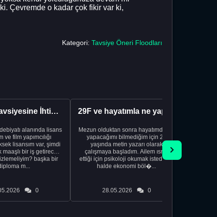
 Çevremde o kadar çok fikir var ki,
Kategori:
Tavsiye Öneri Floodları
Kariyer Tavsiyesine İhtiyacınız Var
29F ve hayatımla ne yapacağımı bilmiyorum
edebiyatı alanında lisans
Mezun olduktan sonra hayatımda ne
Yeni bir
 ve film yapımcılığı
yapacağımı bilmediğim için 20
vardiya. 
sek lisansım var, şimdi
yaşında metin yazarı olarak
Hs'den
maaşlı bir iş getirecek
çalışmaya başladım. Ailem ısrar
taşınd
izlemeliyim? başka bir
ettiği için psikoloji okumak istediğim
zamanlar
diploma m...
halde ekonomi böl�...
otel
05.2026
0
28.05.2026
0