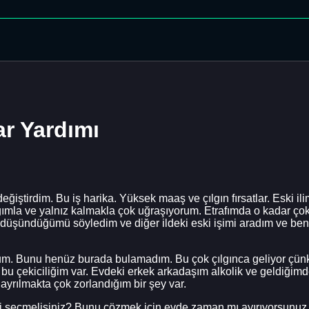
ar Yardımı
l değiştirdim. Bu iş harika. Yüksek maaş ve çılgın fırsatlar. Esk
ımla ve yalnız kalmakla çok uğraşıyorum. Etrafımda o kadar ço
düşündüğümü söyledim ve diğer ildeki eski işimi aradım ve beni 
dum. Bunu henüz burada bulamadım. Bu çok çılgınca geliyor çün
 bu çekiciliğim var. Evdeki erkek arkadaşım alkolik ve geldiğimd
rılmakta çok zorlandığım bir şey var.
i mi seçmelisiniz? Bunu çözmek için evde zaman mı ayırıyorsun