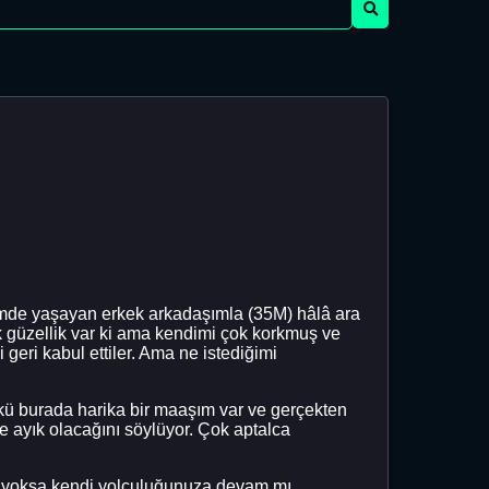
i ilimde yaşayan erkek arkadaşımla (35M) hâlâ ara
k güzellik var ki ama kendimi çok korkmuş ve
geri kabul ettiler. Ama ne istediğimi
kü burada harika bir maaşım var ve gerçekten
e ayık olacağını söylüyor. Çok aptalca
uz yoksa kendi yolculuğunuza devam mı