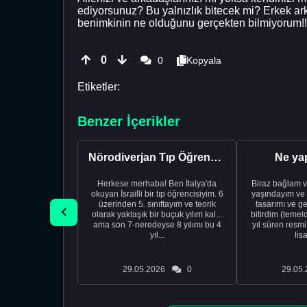
ediyorsunuz? Bu yalnızlık bitecek mi? Erkek a
benimkinin ne olduğunu gerçekten bilmiyorum!!
0
0
Kopyala
Etiketler:
Benzer İçerikler
Nörodiverjan Tıp Öğrencisi Yeni Bir Yol Arıyor
Ne ya
Herkese merhaba! Ben İtalya'da
Biraz bağlam v
okuyan İsrailli bir tıp öğrencisiyim. 6
yaşındayım ve 
üzerinden 5. sınıftayım ve teorik
tasarımı ve ge
olarak yaklaşık bir buçuk yılım kaldı
bitirdim (temel
ama son 7-neredeyse 8 yılımı bu 4
yıl süren resm
yıl...
lis
29.05.2026
0
29.05.