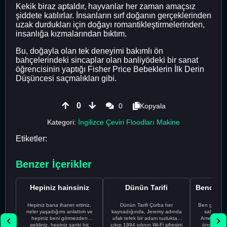
Kekik biraz aptaldır, hayvanlar her zaman amaçsız
şiddete katılırlar. İnsanların sırf doğanın gerçeklerinden
uzak durdukları için doğayı romantikleştirmelerinden,
insanlığa kızmalarından bıktım.
Bu, doğayla olan tek deneyimi bakımlı ön
bahçelerindeki sincaplar olan banliyödeki bir sanat
öğrencisinin yaptığı Fisher Price Bebeklerin İlk Derin
Düşüncesi saçmalıkları gibi.
0
0
Kopyala
Kategori:
İngilizce Çeviri Floodları Makine
Etiketler:
Benzer İçerikler
Hepiniz hainsiniz
Dünün Tarifi
Hepiniz bana ihanet ettiniz,
Dünün Tarifi Çorba her
Ben gururl
neler yaşadığımı anlattım ve
kaynadığında, Jeremy adında
sahip %10
hepiniz beni görmezden
ufak tefek bir adam tuzluktan
Amerikalıyı
geldiniz, hepiniz sanki hiç
çıkıp 1994 yılının Wi-Fi şifresini
önce ünive