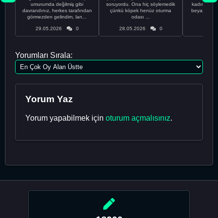
umurumda değilmiş gibi
soruyordu. Ona hiç söylemedik
kadınla ta
davrandınız, herkes tarafından
çünkü köpek henüz oturma
beyaz olduğu
görmezden gelindim, lan...
odası ...
bir
29.05.2026
0
28.05.2026
0
28.05
Yorumları Sırala:
Yorum Yaz
Yorum yapabilmek için
oturum açmalısınız
.