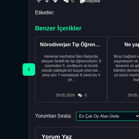
0
0
Kopyala
Etiketler:
Benzer İçerikler
Nörodiverjan Tıp Öğrencisi Yeni Bir Yol Arıyor
Ne ya
Herkese merhaba! Ben İtalya'da
Biraz bağlam v
okuyan İsrailli bir tıp öğrencisiyim. 6
yaşındayım ve 
üzerinden 5. sınıftayım ve teorik
tasarımı ve ge
olarak yaklaşık bir buçuk yılım kaldı
bitirdim (temel
ama son 7-neredeyse 8 yılımı bu 4
yıl süren resm
yıl...
lis
29.05.2026
0
29.05.
Yorumları Sırala:
Yorum Yaz