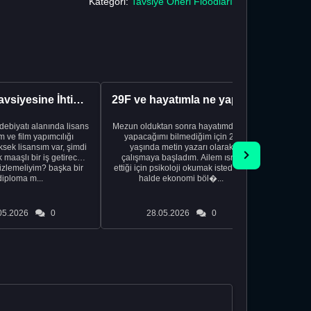
Kategori:
Tavsiye Öneri Floodları
Kariyer Tavsiyesine İhtiyacınız Var
29F ve hayatımla ne yapacağımı bilmiyorum
edebiyatı alanında lisans
Mezun olduktan sonra hayatımda ne
Yeni bir
 ve film yapımcılığı
yapacağımı bilmediğim için 20
vardiya. 
sek lisansım var, şimdi
yaşında metin yazarı olarak
Hs'den
maaşlı bir iş getirecek
çalışmaya başladım. Ailem ısrar
taşınd
izlemeliyim? başka bir
ettiği için psikoloji okumak istediğim
zamanlar
diploma m...
halde ekonomi böl�...
otel
05.2026
0
28.05.2026
0