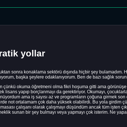
atik yollar
tan sonra konaklama sektörü dışında hiçbir şey bulamadım. Hep
şmıyorum, başka şeylere odaklanıyorum. Ben de bazı sağlık sorun
m çünkü okuma öğretmeni olma fikri hoşuma gitti ama görünü
k lisans yapıp borçlanmayı da gerektiriyor. Okumayı, çocuklarla 
yordum ama iş sayısı az ve programların çoğuna girmek son d
irde not ortalamam çok daha yüksek olabilirdi. Bu yola girdim ç
masası çalışanı olarak çalışmayı düşündüm ancak tüm işten çık
sneklik sunan bir şey bulmayı veya yapmayı çok isterim. Ne yap