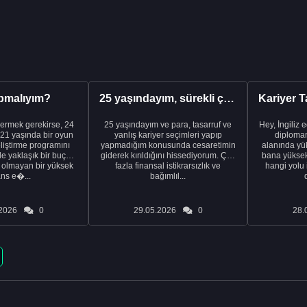
pmalıyım?
25 yaşındayım, sürekli çalışıyorum ve hâlâ maddi a...
ermek gerekirse, 24
25 yaşındayım ve para, tasarruf ve
Hey, İngiliz 
21 yaşında bir oyun
yanlış kariyer seçimleri yapıp
diplomam
liştirme programını
yapmadığım konusunda cesaretimin
alanında yük
de yaklaşık bir buçuk
giderek kırıldığını hissediyorum. Çok
bana yüksek 
i olmayan bir yüksek
fazla finansal istikrarsızlık ve
hangi yolu 
ans e�...
bağımlıl...
2026
0
29.05.2026
0
28.