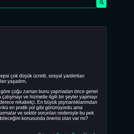
si çok düşük ücretli, sosyal yardımları
ları yaşadım.
şe göre çoğu zaman bunu yapmadan önce genel
çalışmayı ve hizmetle ilgili bir şeyler yapmayı
erece rekabetçi. En büyük pişmanlıklarımdan
ünkü en pratik yol gibi görünüyordu ama
armalar ve sektör sorunları nedeniyle bu pek
abileceğim konusunda önerisi olan var mı?