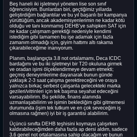
Beş haneli iki işletmeyi yöneten lise son sınıf
öğrencisiyim. Bunlardan biri, geçtiğimiz yıllarda
geliştirdiğim bağlantılar ve bu yıl başarılı bir kampanya
yürüttüğüm, ancak akademisyenlerimin ne kadar kötü
olduğu ve tanı konmamış DEHB’ye sahipken SAT için
ne kadar çalışmam gerektiği nedeniyle kendimi
istediğim gibi tamamen bu işe adamak için fazla
zamanım olmadığı için, giyim hattımı altı rakama
çıkarabileceğime inanıyorum.
Planım, başlangıçta 3.8 not ortalamamı, Deca ICDC
bardağımı ve bu iki işletmeyi bir T20 okuluna girmek
ve oradan işimi ölçeklendirmeye devam etmekti;
geçmiş deneyimlerime dayanarak bunun günde
yaklaşık 2-3 saat çalışma gerektireceğini ve oraya
yalnızca birkaç serbest çalışanla gelecekteki marka
gezileri/vitrinleri için tek başıma seyahat edeceğini
varsayabilirim. Bu şekilde, finans alanında
uzmanlaşabilirim ve işimin beklediğim gibi gitmemesi
durumunda (işim tek tutkum ve en çok seveceğim iş
olmasına rağmen) iyi bir iş garantisi alabilirim.
Üçüncü sınıfta DEHB teşhisini koymaya çalışırken
kaldırabileceğimden daha fazla ap dersi aldım, sadece
3.6 genel not ortalamasına sahip olacağım ve bunun