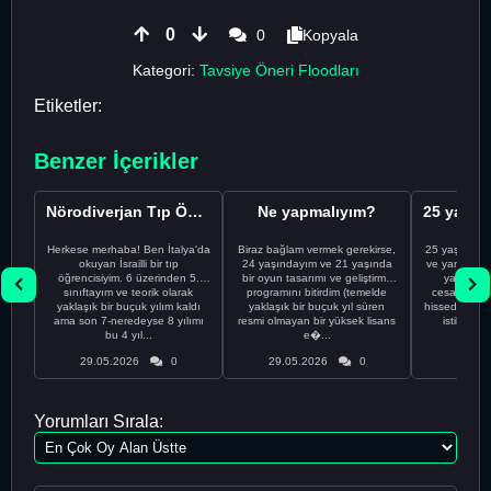
0
0
Kopyala
Kategori:
Tavsiye Öneri Floodları
Etiketler:
Benzer İçerikler
Nörodiverjan Tıp Öğrencisi Yeni Bir Yol Arıyor
Ne yapmalıyım?
Herkese merhaba! Ben İtalya'da
Biraz bağlam vermek gerekirse,
25 yaşındayı
okuyan İsrailli bir tıp
24 yaşındayım ve 21 yaşında
ve yanlış kar
öğrencisiyim. 6 üzerinden 5.
bir oyun tasarımı ve geliştirme
yapmadı
sınıftayım ve teorik olarak
programını bitirdim (temelde
cesaretimin 
yaklaşık bir buçuk yılım kaldı
yaklaşık bir buçuk yıl süren
hissediyorum.
ama son 7-neredeyse 8 yılımı
resmi olmayan bir yüksek lisans
istikrarsız
bu 4 yıl...
e�...
29.05.2026
0
29.05.2026
0
29.05
Yorumları Sırala: