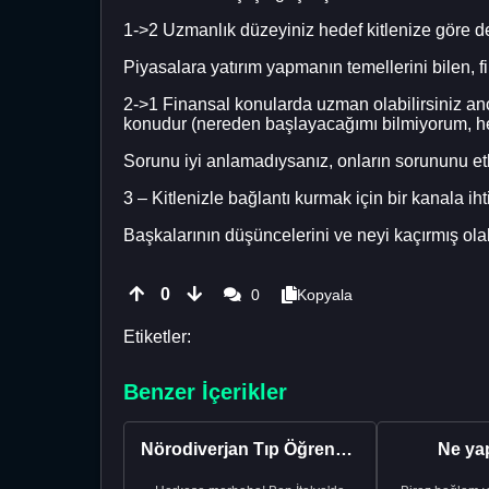
1->2 Uzmanlık düzeyiniz hedef kitlenize göre de
Piyasalara yatırım yapmanın temellerini bilen, fi
2->1 Finansal konularda uzman olabilirsiniz anc
konudur (nereden başlayacağımı bilmiyorum, hes
Sorunu iyi anlamadıysanız, onların sorununu etki
3 – Kitlenizle bağlantı kurmak için bir kanala iht
Başkalarının düşüncelerini ve neyi kaçırmış ol
0
0
Kopyala
Etiketler:
Benzer İçerikler
Nörodiverjan Tıp Öğrencisi Yeni Bir Yol Arıyor
Ne ya