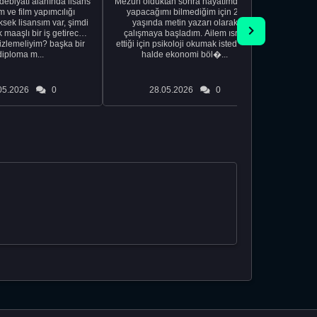
edebiyatı alanında lisans
Mezun olduktan sonra hayatımda ne
Yeni bir
 ve film yapımcılığı
yapacağımı bilmediğim için 20
vardiya. 
sek lisansım var, şimdi
yaşında metin yazarı olarak
Hs'den
maaşlı bir iş getirecek
çalışmaya başladım. Ailem ısrar
taşınd
izlemeliyim? başka bir
ettiği için psikoloji okumak istediğim
zamanlar
diploma m...
halde ekonomi böl�...
otel
05.2026
0
28.05.2026
0