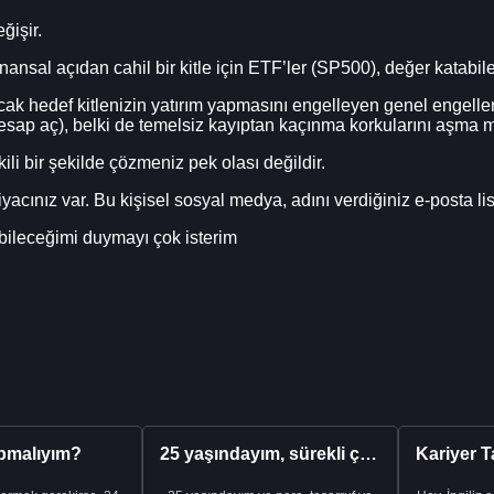
ğişir.
nansal açıdan cahil bir kitle için ETF’ler (SP500), değer katabile
ak hedef kitlenizin yatırım yapmasını engelleyen genel engelleri 
ap aç), belki de temelsiz kayıptan kaçınma korkularını aşma m
li bir şekilde çözmeniz pek olası değildir.
iyacınız var. Bu kişisel sosyal medya, adını verdiğiniz e-posta list
abileceğimi duymayı çok isterim
pmalıyım?
25 yaşındayım, sürekli çalışıyorum ve hâlâ maddi a...