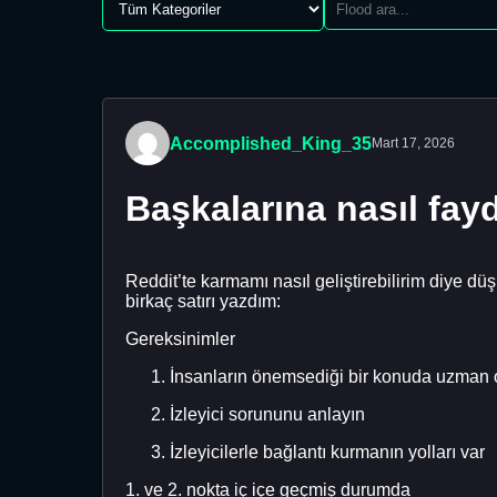
Accomplished_King_35
Mart 17, 2026
Başkalarına nasıl fayd
Reddit’te karmamı nasıl geliştirebilirim diye
birkaç satırı yazdım:
Gereksinimler
İnsanların önemsediği bir konuda uzman 
İzleyici sorununu anlayın
İzleyicilerle bağlantı kurmanın yolları var
1. ve 2. nokta iç içe geçmiş durumda