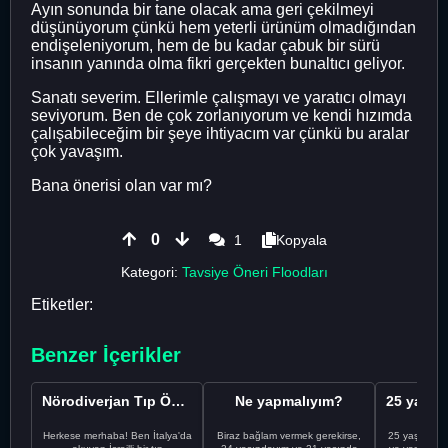
Ayın sonunda bir tane olacak ama geri çekilmeyi
düşünüyorum çünkü hem yeterli ürünüm olmadığından
endişeleniyorum, hem de bu kadar çabuk bir sürü
insanın yanında olma fikri gerçekten bunaltıcı geliyor.
Sanatı severim. Ellerimle çalışmayı ve yaratıcı olmayı
seviyorum. Ben de çok zorlanıyorum ve kendi hızımda
çalışabileceğim bir şeye ihtiyacım var çünkü bu aralar
çok yavaşım.
Bana önerisi olan var mı?
0
1
Kopyala
Kategori:
Tavsiye Öneri Floodları
Etiketler:
Benzer İçerikler
Nörodiverjan Tıp Öğrencisi Yeni Bir Yol Arıyor
Ne yapmalıyım?
Herkese merhaba! Ben İtalya'da
Biraz bağlam vermek gerekirse,
25 yaşındayı