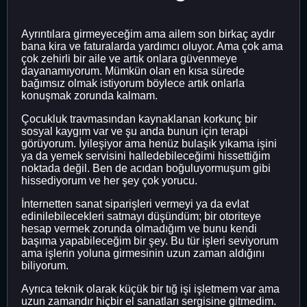
Ayrıntılara girmeyeceğim ama ailem son birkaç aydır
bana kira ve faturalarda yardımcı oluyor. Ama çok ama
çok zehirli bir aile ve artık onlara güvenmeye
dayanamıyorum. Mümkün olan en kısa sürede
bağımsız olmak istiyorum böylece artık onlarla
konuşmak zorunda kalmam.
Çocukluk travmasından kaynaklanan korkunç bir
sosyal kaygım var ve şu anda bunun için terapi
görüyorum. İyileşiyor ama henüz bulaşık yıkama işini
ya da yemek servisini halledebileceğimi hissettiğim
noktada değil. Ben de acıdan boğuluyormuşum gibi
hissediyorum ve her şey çok yorucu.
İnternetten sanat siparişleri vermeyi ya da evlat
edinilebilecekleri satmayı düşündüm; bir otoriteye
hesap vermek zorunda olmadığım ve bunu kendi
başıma yapabileceğim bir şey. Bu tür işleri seviyorum
ama işlerin yoluna girmesinin uzun zaman aldığını
biliyorum.
Ayrıca teknik olarak küçük bir tığ işi işletmem var ama
uzun zamandır hiçbir el sanatları sergisine gitmedim.