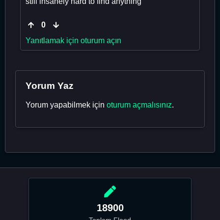
still insanely hard to find anything
0
Yanıtlamak için oturum açın
Yorum Yaz
Yorum yapabilmek için
oturum açmalısınız
.
18900
Toplam Flood