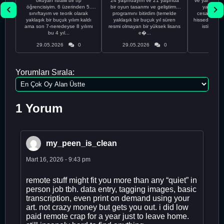
okuyan İsrailli bir tıp
24 yaşındayım ve 21 yaşında
ve yanlış kar
öğrencisiyim. 6 üzerinden 5.
bir oyun tasarımı ve geliştirme
yapmadı
sınıftayım ve teorik olarak
programını bitirdim (temelde
cesaretimin 
yaklaşık bir buçuk yılım kaldı
yaklaşık bir buçuk yıl süren
hissediyorum.
ama son 7-neredeyse 8 yılımı
resmi olmayan bir yüksek lisans
istikrarsız
bu 4 yıl...
e�...
29.05.2026
0
29.05.2026
0
29.05
Yorumları Sırala:
1 Yorum
my_peen_is_clean
Mart 16, 2026 - 9:43 pm
remote stuff might fit you more than any “quiet” in
person job tbh. data entry, tagging images, basic
transcription, even print on demand using your
art. not crazy money but gets you out. i did low
paid remote crap for a year just to leave home.