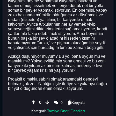
istiyorum, dövme yaptırmak istiyorum, istikrarlı ve
tatmin olmuş hissetmek ve ileriye dönük net bir yolla
somut bir şeyler yapmak istiyorum. En önemlisi, yapay
zeka hakkında mümkün olduğunca az düşünmek ve
ondan (nispeten) yalıtılmış bir kariyerde olmak
istiyorum. Ayrıca tutkularımın her ay yemek yiyip
yemeyeceğimi dikte etmelerini sağlamak yerine, kendi
şartlarımla takip edebilmek istiyorum. Ama beynimin
bunun başka bir şey olacağını hisseden kısmını
kapatamıyorum "arıza," ve pişman olacağım bir şeydi
ve çalışmak için harcadığım tüm bu zaman boşa gitti.
Açıkça düşünüyor muyum? Bu yol bana uygun mu ve
mantıklı mı? Yoksa evliliğimin sona ermesi ve bu yeni
kariyere iki yıldan az bir süre kalması nedeniyle fevri
bir çeyrek yaşam krizi mi yaşıyorum?
Proaktif olmakla sabırlı olmak arasındaki dengeyi
bulmak çok zor. Yaptığım işte ileriye ve yukarıya doğru
bir yol olduğundan emin olmak istiyorum.
0
0
Kopyala
Kategori:
Tavsiye Öneri Floodları