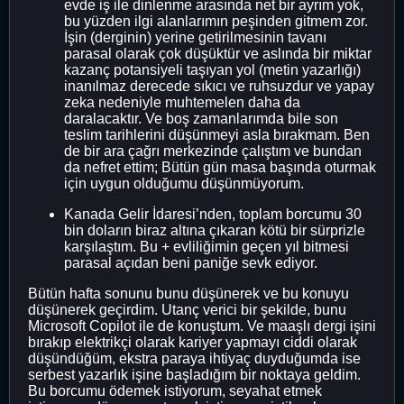
evde iş ile dinlenme arasında net bir ayrım yok,
bu yüzden ilgi alanlarımın peşinden gitmem zor.
İşin (derginin) yerine getirilmesinin tavanı
parasal olarak çok düşüktür ve aslında bir miktar
kazanç potansiyeli taşıyan yol (metin yazarlığı)
inanılmaz derecede sıkıcı ve ruhsuzdur ve yapay
zeka nedeniyle muhtemelen daha da
daralacaktır. Ve boş zamanlarımda bile son
teslim tarihlerini düşünmeyi asla bırakmam. Ben
de bir ara çağrı merkezinde çalıştım ve bundan
da nefret ettim; Bütün gün masa başında oturmak
için uygun olduğumu düşünmüyorum.
Kanada Gelir İdaresi’nden, toplam borcumu 30
bin doların biraz altına çıkaran kötü bir sürprizle
karşılaştım. Bu + evliliğimin geçen yıl bitmesi
parasal açıdan beni paniğe sevk ediyor.
Bütün hafta sonunu bunu düşünerek ve bu konuyu
düşünerek geçirdim. Utanç verici bir şekilde, bunu
Microsoft Copilot ile de konuştum. Ve maaşlı dergi işini
bırakıp elektrikçi olarak kariyer yapmayı ciddi olarak
düşündüğüm, ekstra paraya ihtiyaç duyduğumda ise
serbest yazarlık işine başladığım bir noktaya geldim.
Bu borcumu ödemek istiyorum, seyahat etmek