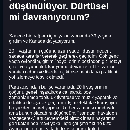
düşünülüyor. Dürtüsel
mi davranıyorum?
Sadece bir bağlam için, yakın zamanda 33 yaşına
girdim ve Kanada’da yaşıyorum.
20’li yaşlarımın çoğunu uzun vadeli düşünmeden,
sadece kararlar vererek geçirerek geçirdim. Çok genç
yaşta evlendim, gittim "hayallerinin peşinden git" rotayı
çizdi ve oyunculuk kariyerine devam etti. Her zaman
yaratıcı oldum ve lisede hiç kimse beni daha pratik bir
yol izlemeye teşvik etmedi.
Para açısından bu işe yaramadı. 20’li yaşlarımın
çoğunu genel inşaatlarda çalışarak, boş
zamanlarımda topluluk tiyatrosu ve müzik yaparak ve
ortalıkta dolaşarak geçirdim. İşim elektrikle komşuydu,
bu yüzden ticaret yapma fikri her zaman aklımdaydı,
ama bunun olacağını düşündüm. "sanatsal hayalden
vazgeçerek," artı çevremdeki birçok insan hayatımın
geri kalanında mavi yakalı işte çalışma fikrine kızdı.
Ayrıca, geçen her yılla birlikte kendimi kötü bir