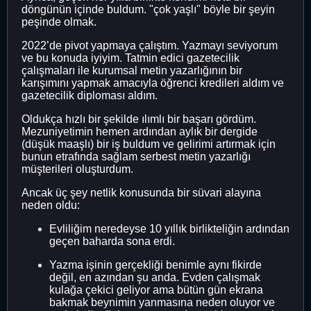
döngünün içinde buldum. "çok yaşlı" böyle bir şeyin
peşinde olmak.
2022’de pivot yapmaya çalıştım. Yazmayı seviyorum
ve bu konuda iyiyim. Tatmin edici gazetecilik
çalışmaları ile kurumsal metin yazarlığının bir
karışımını yapmak amacıyla öğrenci kredileri aldım ve
gazetecilik diploması aldım.
Oldukça hızlı bir şekilde ılımlı bir başarı gördüm.
Mezuniyetimin hemen ardından aylık bir dergide
(düşük maaşlı) bir iş buldum ve gelirimi artırmak için
bunun etrafında sağlam serbest metin yazarlığı
müşterileri oluşturdum.
Ancak üç şey netlik konusunda bir süvari alayına
neden oldu:
Evliliğim neredeyse 10 yıllık birlikteliğin ardından
geçen baharda sona erdi.
Yazma işinin gerçekliği benimle aynı fikirde
değil, en azından şu anda. Evden çalışmak
kulağa çekici geliyor ama bütün gün ekrana
bakmak beynimin yanmasına neden oluyor ve