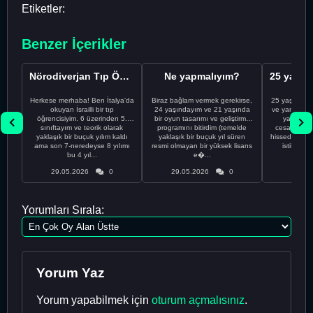
Etiketler:
Benzer İçerikler
Nörodiverjan Tıp Öğrencisi Yeni Bir Yol Arıyor
Ne yapmalıyım?
Herkese merhaba! Ben İtalya'da
Biraz bağlam vermek gerekirse,
25 yaşındayı
okuyan İsrailli bir tıp
24 yaşındayım ve 21 yaşında
ve yanlış kar
öğrencisiyim. 6 üzerinden 5.
bir oyun tasarımı ve geliştirme
yapmadı
sınıftayım ve teorik olarak
programını bitirdim (temelde
cesaretimin 
yaklaşık bir buçuk yılım kaldı
yaklaşık bir buçuk yıl süren
hissediyorum.
ama son 7-neredeyse 8 yılımı
resmi olmayan bir yüksek lisans
istikrarsız
bu 4 yıl...
e�...
29.05.2026
0
29.05.2026
0
29.05
Yorumları Sırala:
Yorum Yaz
Yorum yapabilmek için
oturum açmalısınız
.