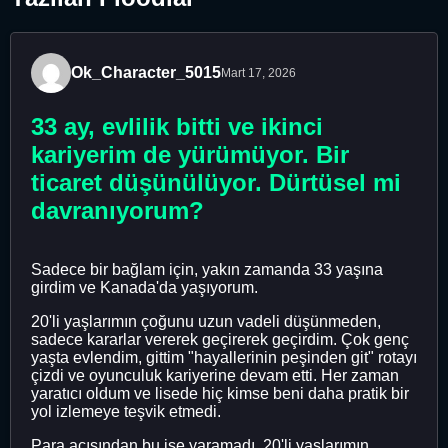
Ok_Character_5015
Mart 17, 2026
33 ay, evlilik bitti ve ikinci
kariyerim de yürümüyor. Bir
ticaret düşünülüyor. Dürtüsel mi
davranıyorum?
Sadece bir bağlam için, yakın zamanda 33 yaşına
girdim ve Kanada'da yaşıyorum.
20'li yaşlarımın çoğunu uzun vadeli düşünmeden,
sadece kararlar vererek geçirerek geçirdim. Çok genç
yaşta evlendim, gittim "hayallerinin peşinden git" rotayı
çizdi ve oyunculuk kariyerine devam etti. Her zaman
yaratıcı oldum ve lisede hiç kimse beni daha pratik bir
yol izlemeye teşvik etmedi.
Para açısından bu işe yaramadı. 20'li yaşlarımın