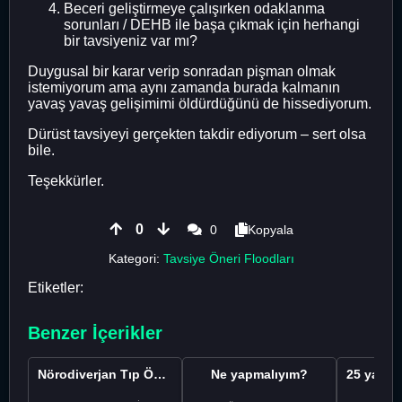
Beceri geliştirmeye çalışırken odaklanma
sorunları / DEHB ile başa çıkmak için herhangi
bir tavsiyeniz var mı?
Duygusal bir karar verip sonradan pişman olmak
istemiyorum ama aynı zamanda burada kalmanın
yavaş yavaş gelişimimi öldürdüğünü de hissediyorum.
Dürüst tavsiyeyi gerçekten takdir ediyorum – sert olsa
bile.
Teşekkürler.
0
0
Kopyala
Kategori:
Tavsiye Öneri Floodları
Etiketler:
Benzer İçerikler
Nörodiverjan Tıp Öğrencisi Yeni Bir Yol Arıyor
Ne yapmalıyım?