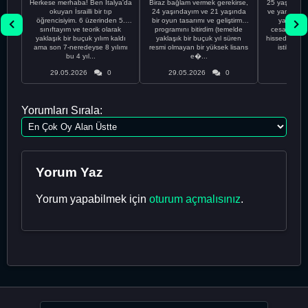
Herkese merhaba! Ben İtalya'da
Biraz bağlam vermek gerekirse,
25 yaşındayı
okuyan İsrailli bir tıp
24 yaşındayım ve 21 yaşında
ve yanlış kar
öğrencisiyim. 6 üzerinden 5.
bir oyun tasarımı ve geliştirme
yapmadı
sınıftayım ve teorik olarak
programını bitirdim (temelde
cesaretimin 
yaklaşık bir buçuk yılım kaldı
yaklaşık bir buçuk yıl süren
hissediyorum.
ama son 7-neredeyse 8 yılımı
resmi olmayan bir yüksek lisans
istikrarsız
bu 4 yıl...
e�...
29.05.2026
0
29.05.2026
0
29.05
Yorumları Sırala:
Yorum Yaz
Yorum yapabilmek için
oturum açmalısınız
.