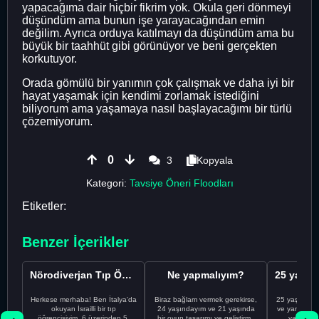
yapacağıma dair hiçbir fikrim yok. Okula geri dönmeyi
düşündüm ama bunun işe yarayacağından emin
değilim. Ayrıca orduya katılmayı da düşündüm ama bu
büyük bir taahhüt gibi görünüyor ve beni gerçekten
korkutuyor.
Orada gömülü bir yanımın çok çalışmak ve daha iyi bir
hayat yaşamak için kendimi zorlamak istediğini
biliyorum ama yaşamaya nasıl başlayacağımı bir türlü
çözemiyorum.
0
3
Kopyala
Kategori:
Tavsiye Öneri Floodları
Etiketler:
Benzer İçerikler
Nörodiverjan Tıp Öğrencisi Yeni Bir Yol Arıyor
Ne yapmalıyım?
Herkese merhaba! Ben İtalya'da
Biraz bağlam vermek gerekirse,
25 yaşındayı
okuyan İsrailli bir tıp
24 yaşındayım ve 21 yaşında
ve yanlış kar
öğrencisiyim. 6 üzerinden 5.
bir oyun tasarımı ve geliştirme
yapmadı