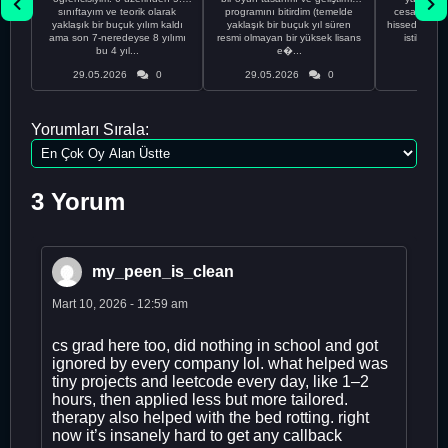
sınıftayım ve teorik olarak
programını bitirdim (temelde
cesaretimin 
yaklaşık bir buçuk yılım kaldı
yaklaşık bir buçuk yıl süren
hissediyorum.
ama son 7-neredeyse 8 yılımı
resmi olmayan bir yüksek lisans
istikrarsız
bu 4 yıl...
e�...
29.05.2026
0
29.05.2026
0
29.05
Yorumları Sırala:
3 Yorum
my_peen_is_clean
Mart 10, 2026 - 12:59 am
cs grad here too, did nothing in school and got
ignored by every company lol. what helped was
tiny projects and leetcode every day, like 1–2
hours, then applied less but more tailored.
therapy also helped with the bed rotting. right
now it’s insanely hard to get any callback