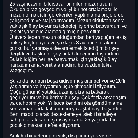
25 yaşındayım, bilgisayar bilimleri mezunuyum.
Okulda biraz gevşedim ve iyi bir not ortalaması ile
mezun olmak için gerekenleri yaptım ama projelerde
çalışmadım ve staj yapmadım. Mezun olduktan sonra
yaklaşık 6 ay boyunca teknoloji işlerine başvurdum ve
tek bir yanıt bile alamadığım için pes ettim.
Üniversiteden mezun olduğumdan beri yaptığım tek iş
hokey koçluğuydu ve yaklaşık 8 ay önce bıraktım
çünkü bu, yapmaya devam etmek istediğim bir şey
değildi ve başka bir şey bulabileceğimi düşündüm.
Bulabildiğim her işe başvurmak için yaklaşık 3 ay
harcadım ama yanıt alamadım, bu yüzden tekrar
vazgeçtim.
Şu anda her gün boşa gidiyormuş gibi geliyor ve 20’li
yaşlarımın ve hayatımın uçup gitmesini izliyorum.
Çoğu günümü yatakta uzanıp ekrana bakarak
geçiriyorum ve bu berbat bir şey. Çok fazla arkadaşım
ya da hobim yok. Yıllarca kendimi ota gömdüm ama
son zamanlarda kullanımımı yavaşlatmayı başardım.
Beni maddi olarak desteklemeye istekli bir aileye
sahip olacak kadar şanslıyım ama 25 yaşında bir
çocuk olmaktan nefret ediyorum.
Artık hiçbir yeteneğim yok, disiplinim yok ve ne