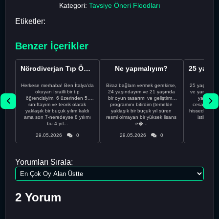
Kategori:
Tavsiye Öneri Floodları
Etiketler:
Benzer İçerikler
Nörodiverjan Tıp Öğrencisi Yeni Bir Yol Arıyor
Ne yapmalıyım?
Herkese merhaba! Ben İtalya'da
Biraz bağlam vermek gerekirse,
25 yaşındayı
okuyan İsrailli bir tıp
24 yaşındayım ve 21 yaşında
ve yanlış kar
öğrencisiyim. 6 üzerinden 5.
bir oyun tasarımı ve geliştirme
yapmadı
sınıftayım ve teorik olarak
programını bitirdim (temelde
cesaretimin 
yaklaşık bir buçuk yılım kaldı
yaklaşık bir buçuk yıl süren
hissediyorum.
ama son 7-neredeyse 8 yılımı
resmi olmayan bir yüksek lisans
istikrarsız
bu 4 yıl...
e�...
29.05.2026
0
29.05.2026
0
29.05
Yorumları Sırala:
2 Yorum