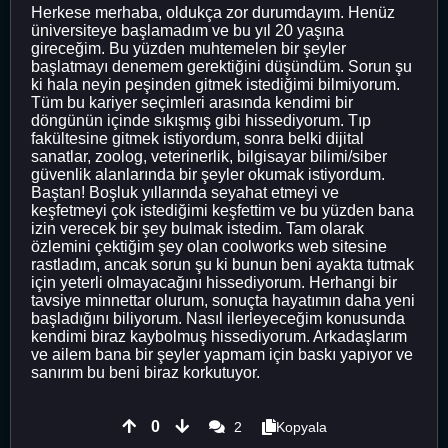
Herkese merhaba, oldukça zor durumdayım. Henüz
üniversiteye başlamadım ve bu yıl 20 yaşına
gireceğim. Bu yüzden muhtemelen bir şeyler
başlatmayı denemem gerektiğini düşündüm. Sorun şu
ki hala neyin peşinden gitmek istediğimi bilmiyorum.
Tüm bu kariyer seçimleri arasında kendimi bir
döngünün içinde sıkışmış gibi hissediyorum. Tıp
fakültesine gitmek istiyordum, sonra belki dijital
sanatlar, zoolog, veterinerlik, bilgisayar bilimi/siber
güvenlik alanlarında bir şeyler okumak istiyordum.
Baştan! Boşluk yıllarında seyahat etmeyi ve
keşfetmeyi çok istediğimi keşfettim ve bu yüzden bana
izin verecek bir şey bulmak istedim. Tam olarak
özlemini çektiğim şey olan coolworks web sitesine
rastladım, ancak sorun şu ki bunun beni ayakta tutmak
için yeterli olmayacağını hissediyorum. Herhangi bir
tavsiye minnettar olurum, sonuçta hayatımın daha yeni
başladığını biliyorum. Nasıl ilerleyeceğim konusunda
kendimi biraz kaybolmuş hissediyorum. Arkadaşlarım
ve ailem bana bir şeyler yapmam için baskı yapıyor ve
sanırım bu beni biraz korkutuyor.
0
2
Kopyala