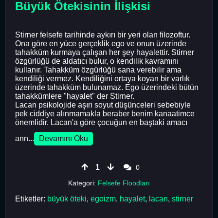
Büyük Ötekisinin İlişkisi
Stirner felsefe tarihinde aykırı bir yeri olan filozoftur.
Ona göre en yüce gerçeklik ego ve onun üzerinde
tahakküm kurmaya çalışan her şey hayalettir. Stirner
özgürlüğü de aldatıcı bulur, o kendilik kavramını
kullanır. Tahakküm özgürlüğü sana verebilir ama
kendiliği vermez. Kendiliğini ortaya koyan bir varlık
üzerinde tahakküm bulunamaz. Ego üzerindeki bütün
tahakkümlere "hayalet" der Stirner.
Lacan psikolojide aşırı soyut düşünceleri sebebiyle
pek ciddiye alınmamakla beraber benim kanaatimce
önemlidir. Lacan'a göre çocuğun en baştaki amacı
ann...
Devamını Oku
1
0
Kategori:
Felsefe Floodları
Etiketler:
büyük öteki
,
egoizm
,
hayalet
,
lacan
,
stirner