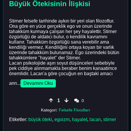
Büyük Ötekisinin İlişkisi
Stirner felsefe tarihinde aykırı bir yeri olan filozoftur.
Ona göre en yüce gerçeklik ego ve onun üzerinde
tahakküm kurmaya çalışan her şey hayalettir. Stirner
özgürlüğü de aldatıcı bulur, o kendilik kavramını
kullanır. Tahakküm özgürlüğü sana verebilir ama
kendiliği vermez. Kendiliğini ortaya koyan bir varlık
üzerinde tahakküm bulunamaz. Ego üzerindeki bütün
tahakkümlere "hayalet" der Stirner.
Lacan psikolojide aşırı soyut düşünceleri sebebiyle
pek ciddiye alınmamakla beraber benim kanaatimce
önemlidir. Lacan'a göre çocuğun en baştaki amacı
ann...
Devamını Oku
1
0
Kategori:
Felsefe Floodları
Etiketler:
büyük öteki
,
egoizm
,
hayalet
,
lacan
,
stirner