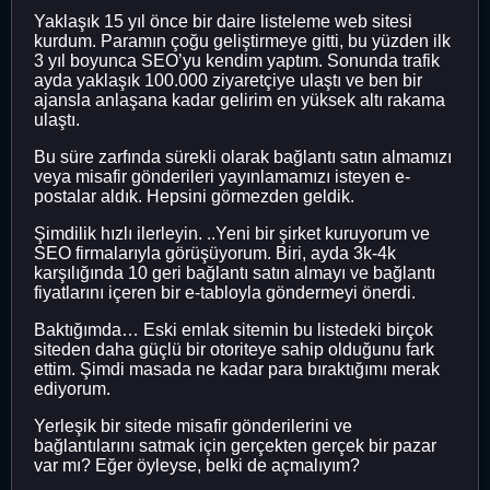
Yaklaşık 15 yıl önce bir daire listeleme web sitesi
kurdum. Paramın çoğu geliştirmeye gitti, bu yüzden ilk
3 yıl boyunca SEO’yu kendim yaptım. Sonunda trafik
ayda yaklaşık 100.000 ziyaretçiye ulaştı ve ben bir
ajansla anlaşana kadar gelirim en yüksek altı rakama
ulaştı.
Bu süre zarfında sürekli olarak bağlantı satın almamızı
veya misafir gönderileri yayınlamamızı isteyen e-
postalar aldık. Hepsini görmezden geldik.
Şimdilik hızlı ilerleyin. ..Yeni bir şirket kuruyorum ve
SEO firmalarıyla görüşüyorum. Biri, ayda 3k-4k
karşılığında 10 geri bağlantı satın almayı ve bağlantı
fiyatlarını içeren bir e-tabloyla göndermeyi önerdi.
Baktığımda… Eski emlak sitemin bu listedeki birçok
siteden daha güçlü bir otoriteye sahip olduğunu fark
ettim. Şimdi masada ne kadar para bıraktığımı merak
ediyorum.
Yerleşik bir sitede misafir gönderilerini ve
bağlantılarını satmak için gerçekten gerçek bir pazar
var mı? Eğer öyleyse, belki de açmalıyım?