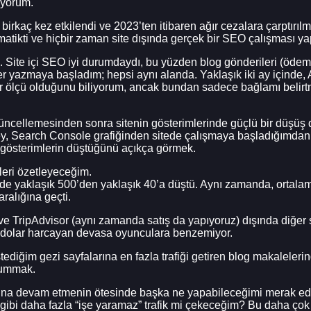
iyorum.
birkaç kez etkilendi ve 2023’ten itibaren ağır cezalara çarptırıl
tikti ve hiçbir zaman site dışında gerçek bir SEO çalışması ya
 Site içi SEO iyi durumdaydı, bu yüzden blog gönderileri (ödeme
ler yazmaya başladım; hepsi aynı alanda. Yaklaşık iki ay içinde,
ir ölçü olduğunu biliyorum, ancak bundan sadece bağlamı belir
üncellemesinden sonra sitenin gösterimlerinde güçlü bir düşüş 
 şey, Search Console grafiğinden sitede çalışmaya başladığımdan
 gösterimlerin düştüğünü açıkça görmek.
leri özetleyeceğim.
e yaklaşık 500’den yaklaşık 40’a düştü. Aynı zamanda, ortalam
alığına geçti.
TripAdvisor (aynı zamanda satış da yapıyoruz) dışında diğer si
e dolar harcayan devasa oyunculara benzemiyor.
tediğim gezi sayfalarına en fazla trafiği getiren blog makaleleri
i ummak.
asına devam etmenin ötesinde başka ne yapabileceğimi merak ediy
ibi daha fazla “işe yaramaz” trafik mi çekeceğim? Bu daha çok 