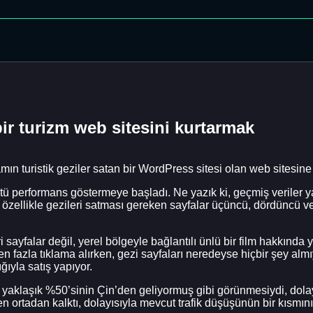
ir turizm web sitesini kurtarmak
turistik geziler satan bir WordPress sitesi olan web sitesine 
ötü performans göstermeye başladı. Ne yazık ki, geçmiş veriler ya
özellikle gezileri satması gereken sayfalar üçüncü, dördüncü vey
i sayfalar değil, yerel bölgeyle bağlantılı ünlü bir film hakkında y
n fazla tıklama alırken, gezi sayfaları neredeyse hiçbir şey al
ığıyla satış yapıyor.
ğin yaklaşık %50’sinin Çin’den geliyormuş gibi görünmesiydi, dola
n ortadan kalktı, dolayısıyla mevcut trafik düşüşünün bir kısmı