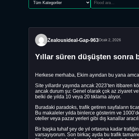
Zealousideal-Gap-963
Ocak 2, 2026
Yıllar süren düşüşten sonra b
Herkese merhaba, Ekim ayından bu yana amcamın 
Site yıllardır yayında ancak 2023’ten itibaren k
ancak durum şu: Genel olarak çok az ziyaret ve 
belki de yılda 10 veya 20 tıklama alıyor.
Buradaki paradoks, trafik getiren sayfaların ticar
Bu makaleler yılda binlerce gösterim ve 1000’de
oteller veya pazar yerleri gibi dış kanallar aracıl
Bir başka tuhaf şey de yıl ortasına kadar trafi
varsayıyorum. Son birkaç ayda bu trafik tamame