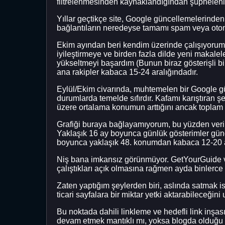
filtrelenmesinden kaynaklandığından şüphelen
Yıllar geçtikçe site, Google güncellemelerinden 
bağlantıların neredeyse tamamı spam veya otoma
Ekim ayından beri kendim üzerinde çalışıyorum.
iyileştirmeye ve birden fazla dilde yeni makale
yükseltmeyi başardım (Bunun biraz gösterişli b
ana rakipler kabaca 15-24 aralığındadır.
Eylül/Ekim civarında, muhtemelen bir Google g
durumlarda temelde sıfırdır. Kafamı karıştıran
üzere ortalama konumun arttığını ancak toplam
Grafiği buraya bağlayamıyorum, bu yüzden veri
Yaklaşık 16 ay boyunca günlük gösterimler günd
boyunca yaklaşık 48. konumdan kabaca 12-20 ar
Niş bana imkansız görünmüyor. GetYourGuide ve 
çalıştıkları açık olmasına rağmen ayda binlerc
Zaten yaptığım şeylerden biri, aslında satmak is
ticari sayfalara bir miktar yetki aktarabileceğin
Bu noktada dahili linkleme ve hedefli link inş
devam etmek mantıklı mı, yoksa blogda olduğu g