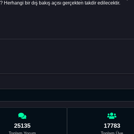
rhangi bir dış bakış açısı gerçekten takdir edilecektir.
25135
17783
Toplam Yorum
Toplam Üye