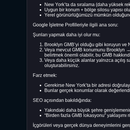
New York’ta da sıralama (daha yüksek re
Uygun bir konum + bölge silosu yapısı olu
Yerel görünürlüğümüzü mümkün olduğunc
Google İşletme Profilleriyle ilgili ana soru:
Şunları yapmak daha iyi olur mu:
Brooklyn GMB’yi olduğu gibi koruyun ve New
Veya mevcut GMB konumunu Brooklyn → New 
belirtmek önemli olabilir, bu GMB hakkın
Veya daha küçük alanlar yalnızca açılış sa
oluşturabilirsiniz.
Farz etmek:
Gerekirse New York’ta bir adresi doğrulaya
Bunlar gerçek konumlar olarak değerlendir
SEO açısından bakıldığında:
Yakındaki daha büyük şehre genişlemenin 
“Birden fazla GMB lokasyonu” yaklaşımı ri
İçgörüleri veya gerçek dünya deneyimlerini ger