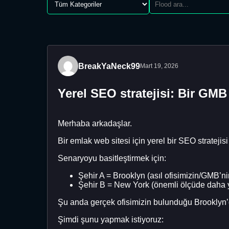
BreakYaNeck99
Mart 19, 2026
Yerel SEO stratejisi: Bir GM
Merhaba arkadaşlar.
Bir emlak web sitesi için yerel bir SEO stratejisi
Senaryoyu basitleştirmek için:
Şehir A = Brooklyn (asıl ofisimizin/GMB’
Şehir B = New York (önemli ölçüde daha 
Şu anda gerçek ofisimizin bulunduğu Brooklyn’d
Şimdi şunu yapmak istiyoruz: