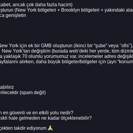
kabet, ancak çok daha fazla hacim)
şturun (New York bölgeleri + Brooklyn bölgeleri + yakındaki ala
a genişletin
 York için ek bir GMB oluşturun (ikinci bir “şube” veya "ofis")
York’tan değiştirin (burada web’deki her yerde, tüm dizinlerd
da yaklaşık 70 olumlu yorumumuz var, incelemeler adres değişi
yfalarını alırken, daha büyük bölgeler/bölgeler için (ayrı “konum
biliriz
ilecektir (spam değil)
en güvenli ve en etkili yolu nedir?
skli hale gelmeden ne kadar ölçeklenebilir?
çekten takdir ediyorum