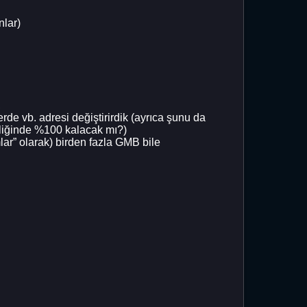
nlar)
,
e vb. adresi değiştirirdik (ayrıca şunu da
kliğinde %100 kalacak mı?)
lar” olarak) birden fazla GMB bile