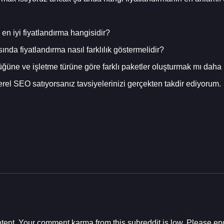
 en iyi fiyatlandırma hangisidir?
nda fiyatlandırma nasıl farklılık göstermelidir?
lüğüne ve işletme türüne göre farklı paketler oluşturmak mı daha 
yerel SEO satıyorsanız tavsiyelerinizi gerçekten takdir ediyorum.
ent. Your comment karma from this subreddit is low. Please eng