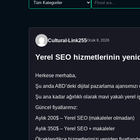
Cultural-Link255
Ocak 8, 2026
Yerel SEO hizmetlerinin yenid
Herkese merhaba,
Şu anda ABD’deki dijital pazarlama ajansımızı ö
Şu ana kadar ağırlıklı olarak mavi yakalı yerel 
Güncel fiyatlarımız:
Aylık 200$ – Yerel SEO (makaleler olmadan)
Aylık 350$ – Yerel SEO + makaleler
Ölçeklendikçe hizmetlerimizi yeniden fiyatland