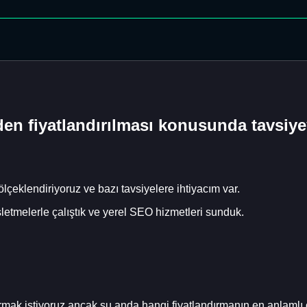
en fiyatlandırılması konusunda tavsiyey
lçeklendiriyoruz ve bazı tavsiyelere ihtiyacım var.
işletmelerle çalıştık ve yerel SEO hizmetleri sunduk.
ırmak istiyoruz ancak şu anda hangi fiyatlandırmanın en anlamlı