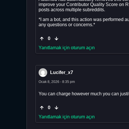
improve your Contributor Quality Score on 
posts across multiple subreddits.
*I am a bot, and this action was performed a
any questions or concerns.*
0
Yanıtlamak için oturum açın
Lucifer_x7
Ocak 8, 2026 - 8:35 pm
You can charge however much you can justify
0
Yanıtlamak için oturum açın