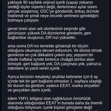
yaklaşık 90 sayfalık orijinal içerik (yapay zekanın
ürettiği tüyler ürpertici değil, derlenmesi aylar süren
gerçek araştırma). GSC’ye gönderildi, birkaç dizinde
listelendi ve şimdi neye öncelik verilmesi gerektiğini
bulmaya çalışıyor.
genel öneri alan adı otoritesinin peşinde gibi
görünüyor: yüksek DA dizinlerine gönderin, geri
bağlantılar oluşturun, DR’nizi yükseltin.
ama sonra DA’nın temelde gösterişli bir ölçüm
olduğunu okumaya devam ediyorum. Ve dürüst olmak
gerekirse en çok dikkatimi çeken şey, yepyeni bir
sitede haftalar içinde binlerce chatgpt alıntısı alan
birisiydi. geri bağlantı yok, DA çalışması yok, yalnızca
istemlere iyi yanıt veren içerik.
Ayrıca birisinin rekabetçi anahtar kelimeler için 6 ay
içinde tek bir geri bağlantı olmadan 1. sayfaya ulaştığı
bir durum da gördüm. sadece EEAT, marka sinyalleri
ve gerçekten derin içerik.
sitem YMYL bölgesi olan sağlık/uzun ömürlülük
alanında olduğundan EEAT’in burada daha da önemli
olduğunu biliyorum. içerik kişisel görüşlere değil