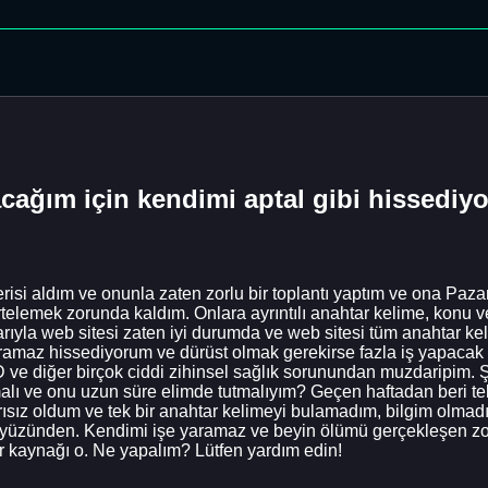
ağım için kendimi aptal gibi hissediy
si aldım ve onunla zaten zorlu bir toplantı yaptım ve ona Pazart
elemek zorunda kaldım. Onlara ayrıntılı anahtar kelime, konu ve 
ıyla web sitesi zaten iyi durumda ve web sitesi tüm anahtar kel
aramaz hissediyorum ve dürüst olmak gerekirse fazla iş yapacak
 ve diğer birçok ciddi zihinsel sağlık sorunundan muzdaripim. Ş
lı ve onu uzun süre elimde tutmalıyım? Geçen haftadan beri te
ız oldum ve tek bir anahtar kelimeyi bulamadım, bilgim olmadığı
rım yüzünden. Kendimi işe yaramaz ve beyin ölümü gerçekleşen 
ir kaynağı o. Ne yapalım? Lütfen yardım edin!