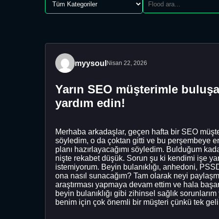
myysoul
Nisan 22, 2026
Yarın SEO müşterimle buluşac
yardım edin!
Merhaba arkadaşlar, geçen hafta bir SEO müşteri
söyledim, o da çoktan gitti ve bu perşembeye ert
planı hazırlayacağımı söyledim. Bulduğum kadar
nişte rekabet düşük. Sorun şu ki kendimi işe y
istemiyorum. Beyin bulanıklığı, anhedoni, PSSD
ona nasıl sunacağım? Tam olarak neyi paylaşma
araştırması yapmaya devam ettim ve hala başarıs
beyin bulanıklığı gibi zihinsel sağlık sorunla
benim için çok önemli bir müşteri çünkü tek gel