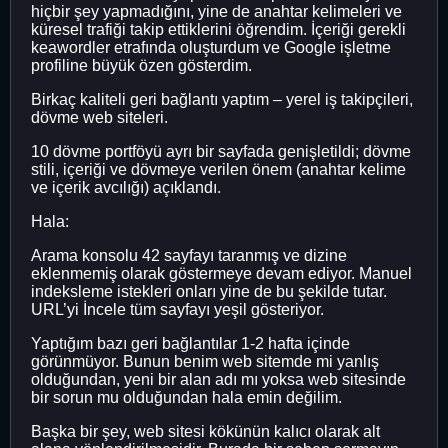
hiçbir şey yapmadığını, yine de anahtar kelimeleri ve
küresel trafiği takip ettiklerini öğrendim. İçeriği gerekli
keawordler etrafında oluşturdum ve Google işletme
profiline büyük özen gösterdim.
Birkaç kaliteli geri bağlantı yaptım – yerel iş takipçileri,
dövme web siteleri.
10 dövme portföyü ayrı bir sayfada genişletildi; dövme
stili, içeriği ve dövmeye verilen önem (anahtar kelime
ve içerik avcılığı) açıklandı.
Hala:
Arama konsolu 42 sayfayı taranmış ve dizine
eklenmemiş olarak göstermeye devam ediyor. Manuel
indeksleme istekleri onları yine de bu şekilde tutar.
URL’yi İncele tüm sayfayı yeşil gösteriyor.
Yaptığım bazı geri bağlantılar 1-2 hafta içinde
görünmüyor. Bunun benim web sitemde mi yanlış
olduğundan, yeni bir alan adı mı yoksa web sitesinde
bir sorun mu olduğundan hala emin değilim.
Başka bir şey, web sitesi kökünün kalıcı olarak alt