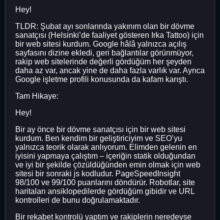
Hey!
TLDR: Şubat ayı sonlarında yakınım olan bir dövme
sanatçısı (Helsinki’de faaliyet gösteren Irka Tattoo) için
bir web sitesi kurdum. Google hâlâ yalnızca açılış
sayfasını dizine ekledi, geri bağlantılar görünmüyor,
rakip web sitelerinde değerli gördüğüm her şeyden
daha az var, ancak yine de daha fazla varlık var. Ayrıca
Google işletme profili konusunda da kafam karıştı.
Tam Hikaye:
Hey!
Bir ay önce bir dövme sanatçısı için bir web sitesi
kurdum. Ben kendim bir geliştiriciyim ve SEO’yu
yalnızca teorik olarak anlıyorum. Elimden gelenin en
iyisini yapmaya çalıştım – içeriğin statik olduğundan
ve iyi bir şekilde çözüldüğünden emin olmak için web
sitesi bir sonraki js kodludur. PageSpeedInsight
98/100 ve 99/100 puanlarını döndürür. Robotlar, site
haritaları ansiklopedilerde gördüğüm gibidir ve URL
kontrolleri de bunu doğrulamaktadır.
Bir rekabet kontrolü yaptım ve rakiplerin neredeyse