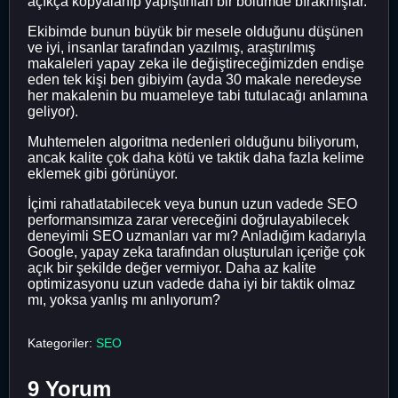
açıkça kopyalanıp yapıştırılan bir bölümde bırakmışlar.
Ekibimde bunun büyük bir mesele olduğunu düşünen
ve iyi, insanlar tarafından yazılmış, araştırılmış
makaleleri yapay zeka ile değiştireceğimizden endişe
eden tek kişi ben gibiyim (ayda 30 makale neredeyse
her makalenin bu muameleye tabi tutulacağı anlamına
geliyor).
Muhtemelen algoritma nedenleri olduğunu biliyorum,
ancak kalite çok daha kötü ve taktik daha fazla kelime
eklemek gibi görünüyor.
İçimi rahatlatabilecek veya bunun uzun vadede SEO
performansımıza zarar vereceğini doğrulayabilecek
deneyimli SEO uzmanları var mı? Anladığım kadarıyla
Google, yapay zeka tarafından oluşturulan içeriğe çok
açık bir şekilde değer vermiyor. Daha az kalite
optimizasyonu uzun vadede daha iyi bir taktik olmaz
mı, yoksa yanlış mı anlıyorum?
Kategoriler:
SEO
9 Yorum