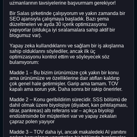
uzmanlarının tavsiyelerine başvurmam gerekiyor!
Bir Salas şirketinde çalışıyorum ve yakın zamanda bir
SEO ajansıyla çalışmaya başladık. Bazı şema
düzeltmeleri ve ayda 30 içerik optimizasyonu
yapıyorlar (oldukça iyi sıralamalara sahip aktif bir
blogumuz var).
Yapay zeka kullandıklarını ve sağlam bir iş akışlarına
sahip olduklarını söylediler, ancak ilk üç
optimizasyonu kontrol ettim ve söyleyecek söz
bulamıyorum:
Madde 1 – Bu bizim ürünümüze çok yakın bir konu
ama ürünümüze ve özelliklerine dair atıfları kaldırıp
çok genel hale getirmişler. Garip ama tamam. TOV
kapalı ama sorun yok. Daha sonra bir rakip önerirler.
Madde 2 – Konu geribildirim sürecidir. SSS bölümü de
dahil olmak üzere biyolojiye (diyabet, kan pıhtılaşması,
idrar, pankreas) altı referans var – açıkça biyoloji
endüstrisinde bir müşterileri var ve yapay zekaları
çapraz polen yayıyor
Madde 3 – TOV daha iyi, ancak makaledeki AI yanıtını