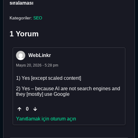
sıralaması
Kategoriler:
SEO
1 Yorum
WebLinkr
Mayıs 20, 2026 - 5:28 pm
1) Yes [except scaled content]
2) Yes – because AI are not search engines and
they [mostly] use Google
0
Yanıtlamak için oturum açın