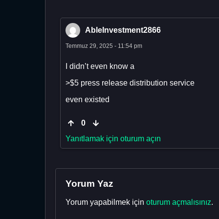
AbleInvestment2866
Temmuz 29, 2025 - 11:54 pm
I didn’t even know a
>$5 press release distribution service
even existed
0
Yanıtlamak için oturum açın
Yorum Yaz
Yorum yapabilmek için
oturum açmalısınız
.