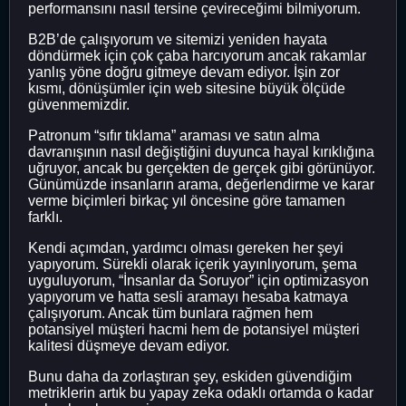
performansını nasıl tersine çevireceğimi bilmiyorum.
B2B’de çalışıyorum ve sitemizi yeniden hayata
döndürmek için çok çaba harcıyorum ancak rakamlar
yanlış yöne doğru gitmeye devam ediyor. İşin zor
kısmı, dönüşümler için web sitesine büyük ölçüde
güvenmemizdir.
Patronum “sıfır tıklama” araması ve satın alma
davranışının nasıl değiştiğini duyunca hayal kırıklığına
uğruyor, ancak bu gerçekten de gerçek gibi görünüyor.
Günümüzde insanların arama, değerlendirme ve karar
verme biçimleri birkaç yıl öncesine göre tamamen
farklı.
Kendi açımdan, yardımcı olması gereken her şeyi
yapıyorum. Sürekli olarak içerik yayınlıyorum, şema
uyguluyorum, “İnsanlar da Soruyor” için optimizasyon
yapıyorum ve hatta sesli aramayı hesaba katmaya
çalışıyorum. Ancak tüm bunlara rağmen hem
potansiyel müşteri hacmi hem de potansiyel müşteri
kalitesi düşmeye devam ediyor.
Bunu daha da zorlaştıran şey, eskiden güvendiğim
metriklerin artık bu yapay zeka odaklı ortamda o kadar