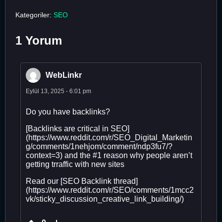
Kategoriler:
SEO
1 Yorum
WebLinkr
Eylül 13, 2025 - 6:01 pm
Do you have backlinks?
[Backlinks are critical in SEO]
(https://www.reddit.com/r/SEO_Digital_Marketin
g/comments/1nehjom/comment/ndp3fu7/?
context=3) and the #1 reason why people aren’t
getting trraffic with new sites
Read our [SEO Backlink thread]
(https://www.reddit.com/r/SEO/comments/1mcc2
vk/sticky_discussion_creative_link_building/)