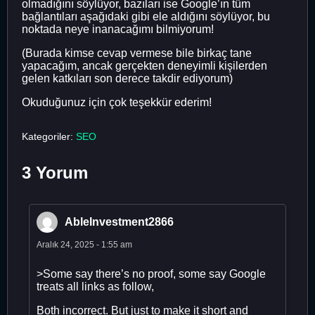
olmadığını söylüyor, bazıları ise Google’ın tüm
bağlantıları aşağıdaki gibi ele aldığını söylüyor, bu
noktada neye inanacağımı bilmiyorum!
(Burada kimse cevap vermese bile birkaç tane
yapacağım, ancak gerçekten deneyimli kişilerden
gelen katkıları son derece takdir ediyorum)
Okuduğunuz için çok teşekkür ederim!
Kategoriler:
SEO
3 Yorum
AbleInvestment2866
Aralık 24, 2025 - 1:55 am
>Some say there’s no proof, some say Google
treats all links as follow,
Both incorrect. But just to make it short and