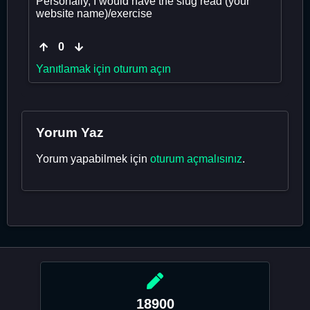
Personally, I would have the slug read (your
website name)/exercise
0
Yanıtlamak için oturum açın
Yorum Yaz
Yorum yapabilmek için
oturum açmalısınız
.
18900