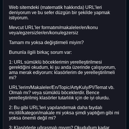
Web sitemdeki (matematik hakkında) URL’leri
deniyorum ve bu sefer düzgün bir şekilde yapmak
istiyorum.
Mevcut URL’ler formatım/makaleler/en/konu
veya/egzersizler/en/konu/egzersiz
Tamam mı yoksa değiştirmeli miyim?
Bununla ilgili birkaç sorum var:
1: URL sümüklü böceklerimin yerelleştirilmesi
gerektiğini okudum, ki şu anda üzerinde çalışıyorum,
ama merak ediyorum: klasörlerim de yerelleştirilmeli
mi?
URL’lerim/Makaleler/En/Topic/ArtyKuly/Pl/Temat vb.
Olmalı mı? veya sümüklü böceklerdir. Bence
yerelleştirilmiş klasörler tutarlılık için de iyi olurdu.
2: Bu gibi URL’leri yapılandırmak daha faydalı
mı:/dil/kategori/makale mi yoksa şimdi yaptığım gibi mi
yoksa önemli değil mi?
3: Klasörlerle uğraşmalı mıyım? Okuduğum kadar