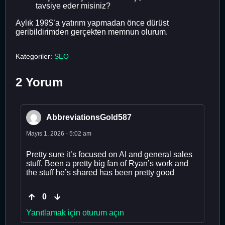
tavsiye eder misiniz?
Aylık 199$’a yatırım yapmadan önce dürüst
geribildirimden gerçekten memnun olurum.
Kategoriler:
SEO
2 Yorum
AbbreviationsGold587
Mayıs 1, 2026 - 5:02 am
Pretty sure it’s focused on AI and general sales
stuff. Been a pretty big fan of Ryan’s work and
the stuff he’s shared has been pretty good
0
Yanıtlamak için oturum açın