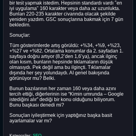
bir test yapmak istedim. Hepsinin standardı vardı "en
iyi uygulama" 160 karakter veya daha az uzunlukta.
Bunları 220-235 karakter civarında olacak şekilde
yeniden yazdım. GSC sonuçlarına bakmak için 7 gün
bekledim.
Sonuçlar:
Tüm gösterimlerde artış görüldü: +%34, +%9, +%23,
+%27 ve +%82. Ortalama konumlar da 2. sayfadan 1.
sayfaya doğru artıyor (8,2’den 1,6’ya), ancak ilginç
olan kısım, bunların hepsinde tıklamaların düşük
olmasıydı. Pek değil ama bu ilginçti. Tıklamalar
dışında her şey yolundaydı. AI genel bakışında
görünüyor mu? Belki.
Bunun bazılarının her zaman 160 veya daha azını
tercih ettiği, diğerlerinin ise “Kimin umrunda – Google
istediğini alır” dediği bir konu olduğunu biliyorum.
Bunu başkası denedi mi?
Sonuçları iyileştirmek için yaptığınız başka basit
ayarlamalar var mı?
Kategoriler:
SEO