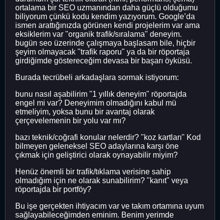
ortalama bir SEO uzmanından daha güçlü olduğumu
biliyorum çünkü kodu kendim yazıyorum. Google’da
ismen arattığınızda görünen kendi projelerim var ama
eksiklerim var "organik trafik/sıralama" deneyim.
bugün seo üzerinde çalışmaya başlasam bile, hiçbir
şeyim olmayacak "trafik raporu" ya da bir röportaja
girdiğimde göstereceğim devasa bir başarı öyküsü.
Burada tecrübeli arkadaşlara sormak istiyorum:
bunu nasıl aşabilirim "1 yıllık deneyim" röportajda
engel mi var? Deneyimim olmadığını kabul mü
etmeliyim, yoksa bunu bir avantaj olarak
çerçevelemenin bir yolu var mı?
bazı teknik/coğrafi konular nelerdir? "koz kartları" Kod
bilmeyen geleneksel SEO adaylarına karşı öne
çıkmak için geliştirici olarak oynayabilir miyim?
Henüz önemli bir trafik/tıklama verisine sahip
olmadığım için ne olarak sunabilirim? "kanıt" veya
röportajda bir portföy?
Bu işe gerçekten ihtiyacım var ve takım ortamına uyum
sağlayabileceğimden eminim. Benim yerimde