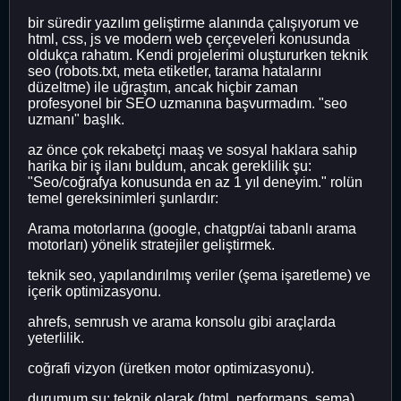
bir süredir yazılım geliştirme alanında çalışıyorum ve
html, css, js ve modern web çerçeveleri konusunda
oldukça rahatım. Kendi projelerimi oluştururken teknik
seo (robots.txt, meta etiketler, tarama hatalarını
düzeltme) ile uğraştım, ancak hiçbir zaman
profesyonel bir SEO uzmanına başvurmadım. "seo
uzmanı" başlık.
az önce çok rekabetçi maaş ve sosyal haklara sahip
harika bir iş ilanı buldum, ancak gereklilik şu:
"Seo/coğrafya konusunda en az 1 yıl deneyim." rolün
temel gereksinimleri şunlardır:
Arama motorlarına (google, chatgpt/ai tabanlı arama
motorları) yönelik stratejiler geliştirmek.
teknik seo, yapılandırılmış veriler (şema işaretleme) ve
içerik optimizasyonu.
ahrefs, semrush ve arama konsolu gibi araçlarda
yeterlilik.
coğrafi vizyon (üretken motor optimizasyonu).
durumum şu: teknik olarak (html, performans, şema)