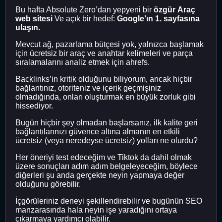
Bu hafta Absolute Zero’dan yepyeni bir
özgür
Araç
web sitesi
Ve açık bir hedef:
Google’ın 1. sayfasına
ulaşın.
Mevcut ağ, pazarlama bütçesi yok, yalnızca başlamak
için ücretsiz bir araç ve anahtar kelimeleri ve parça
sıralamalarını analiz etmek için ahrefs.
Backlinks’in kritik olduğunu biliyorum, ancak hiçbir
bağlantınız, otoriteniz ve içerik geçmişiniz
olmadığında, onları oluşturmak en büyük zorluk gibi
hissediyor.
Bugün hiçbir şey olmadan başlarsanız, ilk kalite geri
bağlantılarınızı güvence altına almanın en etkili
ücretsiz (veya neredeyse ücretsiz) yolları ne olurdu?
Her öneriyi test edeceğim ve Tiktok da dahil olmak
üzere sonuçları adım adım belgeleyeceğim, böylece
diğerleri şu anda gerçekte neyin yapmaya değer
olduğunu görebilir.
İçgörüleriniz deneyi şekillendirebilir ve bugünün SEO
manzarasında hala neyin işe yaradığını ortaya
çıkarmaya yardımcı olabilir.