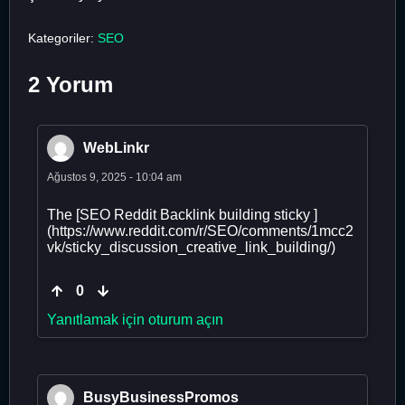
Kategoriler:
SEO
2 Yorum
WebLinkr
Ağustos 9, 2025 - 10:04 am
The [SEO Reddit Backlink building sticky ]
(https://www.reddit.com/r/SEO/comments/1mcc2
vk/sticky_discussion_creative_link_building/)
0
Yanıtlamak için oturum açın
BusyBusinessPromos