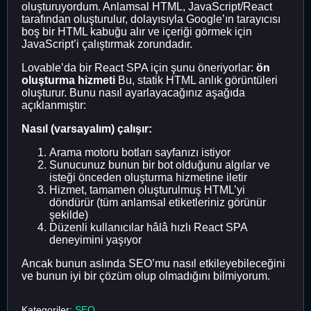
oluşturuyordum. Anlamsal HTML, JavaScript/React
tarafından oluşturulur, dolayısıyla Google’ın tarayıcısı
boş bir HTML kabuğu alır ve içeriği görmek için
JavaScript’i çalıştırmak zorundadır.
Lovable’da bir React SPA için şunu öneriyorlar:
ön
oluşturma hizmeti
Bu, statik HTML anlık görüntüleri
oluşturur. Bunu nasıl ayarlayacağınız aşağıda
açıklanmıştır:
Nasıl (varsayalım) çalışır:
Arama motoru botları sayfanızı istiyor
Sunucunuz bunun bir bot olduğunu algılar ve
isteği önceden oluşturma hizmetine iletir
Hizmet, tamamen oluşturulmuş HTML’yi
döndürür (tüm anlamsal etiketleriniz görünür
şekilde)
Düzenli kullanıcılar hâlâ hızlı React SPA
deneyimini yaşıyor
Ancak bunun aslında SEO’mu nasıl etkileyebileceğini
ve bunun iyi bir çözüm olup olmadığını bilmiyorum.
Kategoriler:
SEO