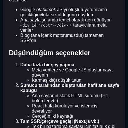
Google
olabilmek
JS’yi oluşturuyorum ama
geciktiğini/tutarsız olduğunu duydum
Ana sayfa şu anda temel olarak geri dönüyor
+ tarayıcılara meta
<div id="root"></div>
veriler
Blog (ana içerik motorumuzdur) tamamen
SSR’dir
Düşündüğüm seçenekler
Daha fazla bir şey yapma
Meta verilere ve Google JS oluşturmaya
güvenin
Karmaşıklığı düşük tutun
Sunucu tarafından oluşturulan hafif ana sayfa
kabuğu
Ana sayfanın statik HTML sürümü (H1,
bölümler vb.)
React hâlâ kuruluyor ve istemciyi
devralıyor
Gerçeğin iki kaynağı
Tam SSR/çerçeve geçişi (Next.js vb.)
Tek bir pazarlama sayfası için fazlalık gibi