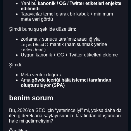
Yani bu
kanonik / OG / Twitter etiketleri enjekte
edilmedi
Tarayıcılar temel olarak bir kabuk + minimum
meta veri gördü
Şimdi bunu şu şekilde düzelttim:
zorlama
sunucu tarafımız aracılığıyla
/
mantık (ham sunmak yerine
injectHead()
)
index.html
Uygun kanonik + OG + Twitter etiketleri ekleme
Şimdi:
Meta veriler doğru
/
Ama
gövde içeriği hâlâ istemci tarafından
oluşturuluyor (SPA)
benim sorum
Bu, 2026’da SEO için “yeterince iyi” mi, yoksa daha da
ileri giderek ana sayfayı sunucu tarafından oluşturulan
hale mi getirmeliyim?
Özellikle: