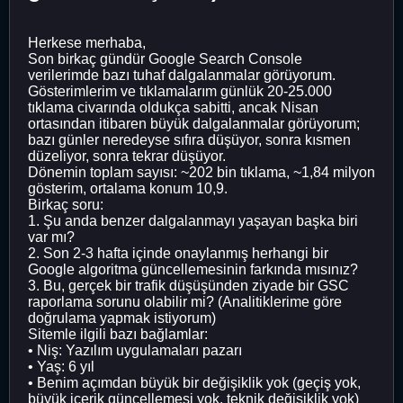
Herkese merhaba,
Son birkaç gündür Google Search Console
verilerimde bazı tuhaf dalgalanmalar görüyorum.
Gösterimlerim ve tıklamalarım günlük 20-25.000
tıklama civarında oldukça sabitti, ancak Nisan
ortasından itibaren büyük dalgalanmalar görüyorum;
bazı günler neredeyse sıfıra düşüyor, sonra kısmen
düzeliyor, sonra tekrar düşüyor.
Dönemin toplam sayısı: ~202 bin tıklama, ~1,84 milyon
gösterim, ortalama konum 10,9.
Birkaç soru:
1. Şu anda benzer dalgalanmayı yaşayan başka biri
var mı?
2. Son 2-3 hafta içinde onaylanmış herhangi bir
Google algoritma güncellemesinin farkında mısınız?
3. Bu, gerçek bir trafik düşüşünden ziyade bir GSC
raporlama sorunu olabilir mi? (Analitiklerime göre
doğrulama yapmak istiyorum)
Sitemle ilgili bazı bağlamlar:
• Niş: Yazılım uygulamaları pazarı
• Yaş: 6 yıl
• Benim açımdan büyük bir değişiklik yok (geçiş yok,
büyük içerik güncellemesi yok, teknik değişiklik yok)