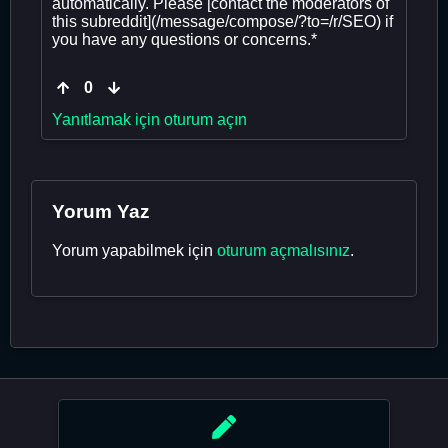
automatically. Please [contact the moderators of
this subreddit](/message/compose/?to=/r/SEO) if
you have any questions or concerns.*
0
Yanıtlamak için oturum açın
Yorum Yaz
Yorum yapabilmek için
oturum açmalısınız
.