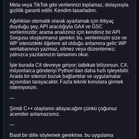
Meta veya TikTok gibi verilerinizi toplamaz, dolayısıyla
gizlilik garanti edilir. Kendim tasarladım.
Ağırlıkları otomatik olarak ayarlamak için ihtiyaç
duyduğu şey, API aracılığıyla GA4 ve GSC
verilerinizdir; arama analiziniz için kendiniz bir API
Sorgusu oluşturmanız gerekir; bu, verilerinizin size ve
WP sitenizdeki öğelere ait olduğu anlamına gelir; WP
veritabanınızı yazmaz, silmez veya düzenlemez;
yalnızca yazılarınızın tamamını okur.
İşte burada C# devreye giriyor; tatbikatı biliyorsun. C#,
milyonlarca gönderiyi Python’dan daha hızlı işleyebilir.
Arada bir sitenizi bozuk bağlantılar ve uygulamalar
açısından tarayacaktır. Fazla teknik konulara girmek
istemiyorum.
—
Şimdi C++ olaylarını atlayacağım çünkü çoğunuz
acemiler anlamazsınız.
—
Basit bir dille söylemek gerekirse, bu uygulama