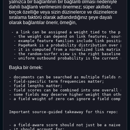
yalnızca bir bağlantının bir bağlantı olması nedeniyle
dahili bağlantı verilmesini önermez; süper akıllıdır,
birçok özelliğe veya sizin düzinelerce ve düzinelerce
sıralama faktörü olarak adlandırdığınız şeye dayalı
olarak bağlantılar önerir, örneğin,
 - a link can be assigned a weight tied to the proba
  - the weight can depend on link features, source-d
  - example feature families include link position, 
  - PageRank is a probability distribution over pages
  - it is computed from a normalized link matrix by 
  - the random-surfer view is the right baseline men
Başka bir örnek:
- documents can be searched as multiple fields rathe
- field-specific term frequencies matter;

- field lengths matter;

- field scores can be combined into one overall score
- some fields may deserve higher weight than others;

- a field weight of zero can ignore a field completel
Important source-guided takeaway for this repo:

- a field-aware score should not just be a naive wei
- it should account for:
