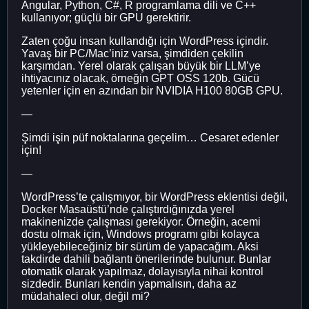
Angular, Python, C#, R programlama dili ve C++
kullanıyor; güçlü bir GPU gerektirir.
Zaten çoğu insan kullandığı için WordPress içindir.
Yavaş bir PC/Mac’iniz varsa, şimdiden çekilin
karşımdan. Yerel olarak çalışan büyük bir LLM’ye
ihtiyacınız olacak, örneğin GPT OSS 120b. Gücü
yetenler için en azından bir NVIDIA H100 80GB GPU.
—
Şimdi işin püf noktalarına geçelim… Cesaret edenler
için!
—
WordPress’te çalışmıyor, bir WordPress eklentisi değil,
Docker Masaüstü’nde çalıştırdığınızda yerel
makinenizde çalışması gerekiyor. Örneğin, acemi
dostu olmak için, Windows programı gibi kolayca
yükleyebileceğiniz bir sürüm de yapacağım. Aksi
takdirde dahili bağlantı önerilerinde bulunur. Bunlar
otomatik olarak yapılmaz, dolayısıyla nihai kontrol
sizdedir. Bunları kendin yapmalısın, daha az
müdahaleci olur, değil mi?