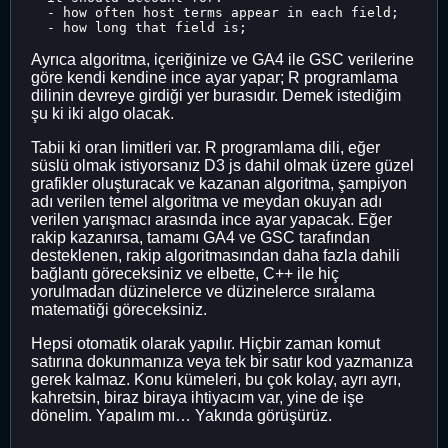
  - how often host terms appear in each field;

Ayrıca algoritma, içeriğinize ve GA4 ile GSC verilerine
göre kendi kendine ince ayar yapar; R programlama
dilinin devreye girdiği yer burasıdır. Demek istediğim
şu ki iki algo olacak.
Tabii ki oran limitleri var. R programlama dili, eğer
süslü olmak istiyorsanız D3 js dahil olmak üzere güzel
grafikler oluşturacak ve kazanan algoritma, şampiyon
adı verilen temel algoritma ve meydan okuyan adı
verilen yarışmacı arasında ince ayar yapacak. Eğer
rakip kazanırsa, tamamı GA4 ve GSC tarafından
desteklenen, rakip algoritmasından daha fazla dahili
bağlantı göreceksiniz ve elbette, C++ ile hiç
yorulmadan düzinelerce ve düzinelerce sıralama
matematiği göreceksiniz.
Hepsi otomatik olarak yapılır. Hiçbir zaman komut
satırına dokunmanıza veya tek bir satır kod yazmanıza
gerek kalmaz. Konu kümeleri, bu çok kolay, ayrı ayrı,
kahretsin, biraz biraya ihtiyacım var, yine de işe
dönelim. Yapalım mı… Yakında görüşürüz.