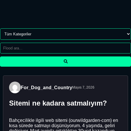
For_Dog_and_Country
Mayıs 7, 2026
Sitemi ne kadara satmalıyım?
Bahçecilikle ilgili web sitemi (ourwildgarden-com) en
kısa sürede satmayı düşünüyorum. 4 yaşında, geliri
değişiyor, Mart ayında ortaklıktan 30usd kazandı ve