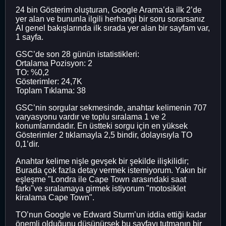
24 bin Gösterim oluşturan, Google Arama’da ilk 2’de
yer alan ve bununla ilgili herhangi bir soru sorarsanız
AI genel bakışlarında ilk sırada yer alan bir sayfam var,
1 sayfa.
GSC’de son 28 günün istatistikleri:
Ortalama Pozisyon: 2
TO: %0,2
Gösterimler: 24,7K
Toplam Tıklama: 38
GSC’nin sorgular sekmesinde, anahtar kelimenin 707
varyasyonu vardır ve toplu sıralama 1 ve 2
konumlarındadır. En üstteki sorgu için en yüksek
Gösterimler 2 tıklamayla 2,5 bindir, dolayısıyla TO
0,1’dir.
Anahtar kelime nişle gevşek bir şekilde ilişkilidir;
Burada çok fazla detay vermek istemiyorum. Yakın bir
eşleşme "Londra ile Cape Town arasındaki saat
farkı"ve sıralamaya girmek istiyorum "motosiklet
kiralama Cape Town".
TO’nun Google ve Edward Sturm’un iddia ettiği kadar
önemli olduğunu düşünürsek bu sayfayı tutmanın bir