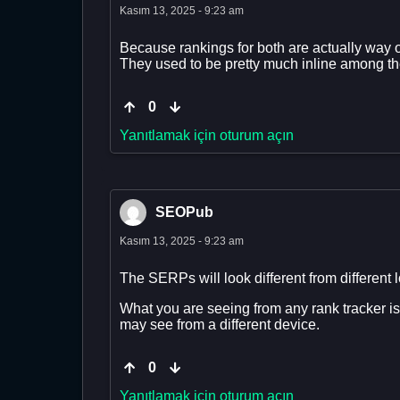
Kasım 13, 2025 - 9:23 am
Because rankings for both are actually way o
They used to be pretty much inline among the
0
Yanıtlamak için oturum açın
SEOPub
Kasım 13, 2025 - 9:23 am
The SERPs will look different from different lo
What you are seeing from any rank tracker is
may see from a different device.
0
Yanıtlamak için oturum açın