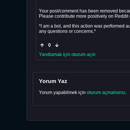
Your post/comment has been removed becau
Please contribute more positively on Reddit
*I am a bot, and this action was performed a
any questions or concerns.*
0
Yanıtlamak için oturum açın
Yorum Yaz
Yorum yapabilmek için
oturum açmalısınız
.