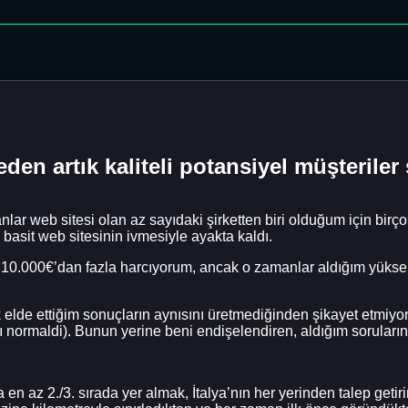
den artık kaliteli potansiyel müşterile
anlar web sitesi olan az sayıdaki şirketten biri olduğum için bi
u basit web sitesinin ivmesiyle ayakta kaldı.
0.000€’dan fazla harcıyorum, ancak o zamanlar aldığım yüksek 
 elde ettiğim sonuçların aynısını üretmediğinden şikayet etmiyo
 normaldi). Bunun yerine beni endişelendiren, aldığım soruların
en az 2./3. sırada yer almak, İtalya’nın her yerinden talep getiri