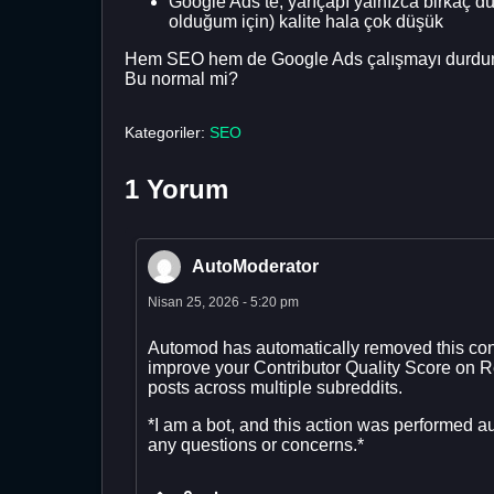
Google Ads’te, yarıçapı yalnızca birkaç dü
olduğum için) kalite hala çok düşük
Hem SEO hem de Google Ads çalışmayı durdur
Bu normal mi?
Kategoriler:
SEO
1 Yorum
AutoModerator
Nisan 25, 2026 - 5:20 pm
Automod has automatically removed this cont
improve your Contributor Quality Score on 
posts across multiple subreddits.
*I am a bot, and this action was performed a
any questions or concerns.*