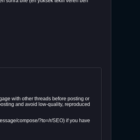
en sonra bile (en yüksek teklif veren ben
age with other threads before posting or
osting and avoid low-quality, reproduced
(/message/compose/?to=/r/SEO) if you have