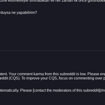
zine kilometreyle sınırladıktan ve her zaman ilk önce göründükt
duysa ne yapabilirim?
ent. Your comment karma from this subreddit is low. Please eng
Reddit (CQS). To improve your CQS, focus on commenting over p
utomatically. Please [contact the moderators of this subreddit]