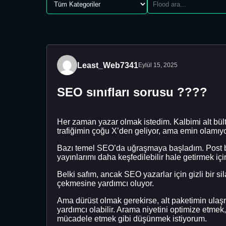
Least_Web7341
Eylül 15, 2025
SEO sınıfları sorusu ????
Her zaman yazar olmak istedim. Kalbimi alt bü
trafiğimin çoğu X’den geliyor, ama emin olamıyo
Bazı temel SEO’da uğraşmaya başladım. Post ba
yayınlarımı daha keşfedilebilir hale getirmek iç
Belki safım, ancak SEO yazarlar için gizli bir 
çekmesine yardımcı oluyor.
Ama dürüst olmak gerekirse, alt paketimin ulaş
yardımcı olabilir. Arama niyetini optimize etm
mücadele etmek gibi düşünmek istiyorum.