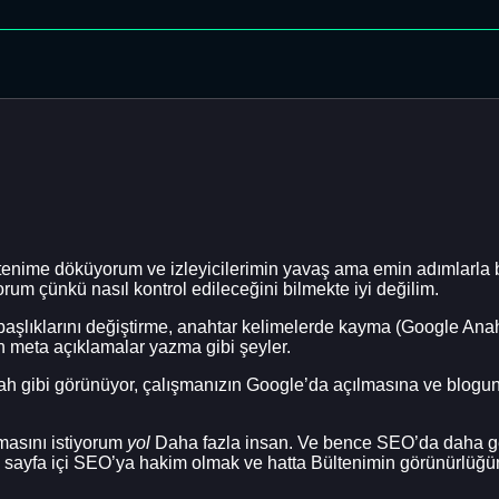
ltenime döküyorum ve izleyicilerimin yavaş ama emin adımlarla 
rum çünkü nasıl kontrol edileceğini bilmekte iyi değilim.
şlıklarını değiştirme, anahtar kelimelerde kayma (Google Anah
in meta açıklamalar yazma gibi şeyler.
silah gibi görünüyor, çalışmanızın Google’da açılmasına ve blog
masını istiyorum
yol
Daha fazla insan. Ve bence SEO’da daha ge
ek, sayfa içi SEO’ya hakim olmak ve hatta Bültenimin görünürlüğ