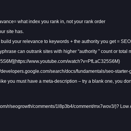
vance= what index you rank in, not your rank order
ur site has.
 build your relevance to keywords + the authority you get = SEO
yphrase can outrank sites with higher “authority ” count or tota
25S6M](https://www.youtube.com/watch?v=PfLaC325S6M)
//developers.google.com/search/docs/fundamentals/seo-starter
like you must have a meta-description – try a blank one, you don
t.com/r/seogrowth/comments/1l8p3b4/comment/mx7wov3/)? Low A