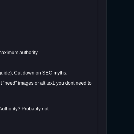
l maximum authority
-guide), Cut down on SEO myths.
t “need” images or alt text, you dont need to
uthority? Probably not