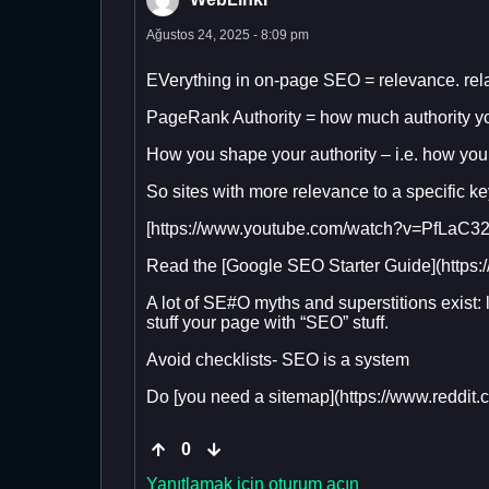
Ağustos 24, 2025 - 8:09 pm
EVerything in on-page SEO = relevance. rela
PageRank Authority = how much authority yo
How you shape your authority – i.e. how you
So sites with more relevance to a specific ke
[https://www.youtube.com/watch?v=PfLaC3
Read the [Google SEO Starter Guide](https:
A lot of SE#O myths and superstitions exist: 
stuff your page with “SEO” stuff.
Avoid checklists- SEO is a system
Do [you need a sitemap](https://www.reddi
0
Yanıtlamak için oturum açın