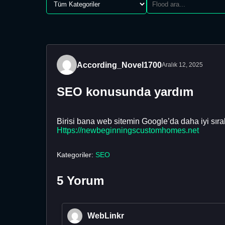
According_Novel1700
Aralık 12, 2025
SEO konusunda yardım
Birisi bana web sitemin Google’da daha iyi sır
Https://newbeginningscustomhomes.net
Kategoriler:
SEO
5 Yorum
WebLinkr