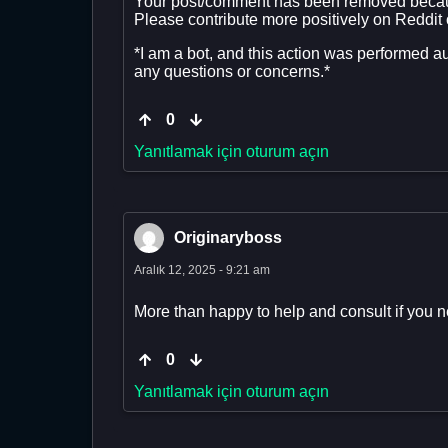
Your post/comment has been removed becau
Please contribute more positively on Reddit
*I am a bot, and this action was performed a
any questions or concerns.*
0
Yanıtlamak için oturum açın
Originaryboss
Aralık 12, 2025 - 9:21 am
More than happy to help and consult if you
0
Yanıtlamak için oturum açın