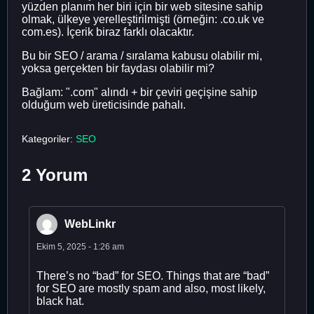
yüzden planım her biri için bir web sitesine sahip
olmak, ülkeye yerelleştirilmişti (örneğin: .co.uk ve
com.es). İçerik biraz farklı olacaktır.
Bu bir SEO / arama / sıralama kabusu olabilir mi,
yoksa gerçekten bir faydası olabilir mi?
Bağlam: ".com" alındı ​​+ bir çeviri geçişine sahip
olduğum web üreticisinde pahalı.
Kategoriler:
SEO
2 Yorum
WebLinkr
Ekim 5, 2025 - 1:26 am
There’s no “bad” for SEO. Things that are “bad”
for SEO are mostly spam and also, most likely,
black hat.