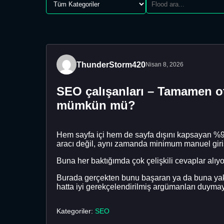
ThunderStorm420
Nisan 8, 2026
SEO çalışanları – Tamamen o
mümkün mü?
Hem sayfa içi hem de sayfa dışını kapsayan %90-
aracı değil, aynı zamanda minimum manuel girişl
Buna her baktığımda çok çelişkili cevaplar alıy
Burada gerçekten bunu başaran ya da buna yakl
hatta iyi gerekçelendirilmiş argümanları duymay
Kategoriler:
SEO